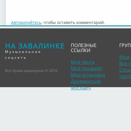
Авторизуйтесь
, чтобы оставить комментарий.
НА ЗАВАЛИНКЕ
ПОЛЕЗНЫЕ
ГРУ
ССЫЛКИ
Музыкальная
Мои 
соцсеть
Моя лента
Все 
Мой профайл
Созд
Все права защищены © 2016
Мои установки
груп
Деревенский
Москвич