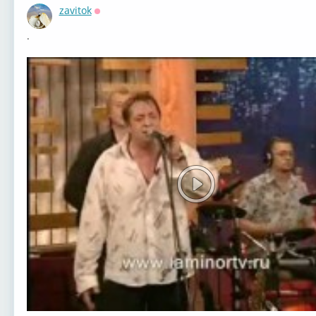
zavitok
Оффлайн
.