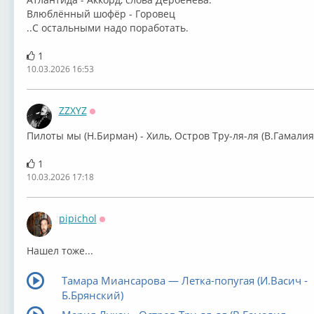
Влюблённый шофёр - Горовец
..С остальными надо поработать.
1
10.03.2026 16:53
ZZXYZ
Оффлайн
Пилоты мы (Н.Бирман) - Хиль, Остров Тру-ля-ля (В.Гамалия
1
10.03.2026 17:18
pipichol
Оффлайн
Нашел тоже...
Тамара Миансарова — Летка-попугая (И.Васич -
Б.Брянский)