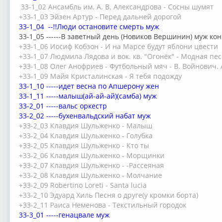
33-1_02 Ансамбль им. А. В. Александрова - Сосны шумят
+33-1_03 Эйзен Артур - Перед дальней дорогой
33-1_04 --!!Люди остановите смерть муж
33-1_05 ------В заветный день (Новиков Вершинин) муж ко
+33-1_06 Иосиф Кобзон - И на Марсе будут яблони цвести
+33-1_07 Людмила Лядова и вок. кв. "Огонёк" - Модная пе
+33-1_08 Олег Анофриев - Футбольный мяч - В. Войнович. 
+33-1_09 Майя Кристалинская - Я тебя подожду
33-1_10 -----идет весна по Апшерону жен
33-1_11 -----малыш(ай-ай-ай)(самба) муж
33-2_01 -----вальс оркестр
33-2_02 -----бухенвальдский набат муж
+33-2_03 Клавдия Шульженко - Малыш
+33-2_04 Клавдия Шульженко - Голубка
+33-2_05 Клавдия Шульженко - Кто ты
+33-2_06 Клавдия Шульженко - Морщинки
+33-2_07 Клавдия Шульженко - -Рассеяная
+33-2_08 Клавдия Шульженко - Молчание
+33-2_09 Robertino Loreti - Santa lucia
+33-2_10 Эдуард Хиль Песня о друге(у кромки борта)
+33-2_11 Раиса Неменова - Текстильный городок
33-3_01 -----генацвале муж