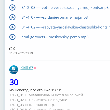
31-2_03-----vot-ne-vezet-stradaniya-muj-konts.mp3
31-4_07------svidanie-romans-muj.mp3
31-4_02------rebyata-yaroslavskie-chastushki-konts
emil-gorovets---moskovskiy-paren.mp3
0
11.03.2026 23:29
Kirill 67
Оффлайн
30
Из Новогоднего огонька 1965г
+30-1_01 Т. Милашкина- И нет в мире очей
+30-1_02 Н. Сличенко- Не по душе
+30-1_03 Цыганская инстр.
+30-1_04 Н. Сличенко - Очи черные