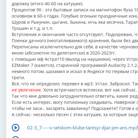
дорожку (итого 40-60 на катушке).
Процентов 90 - это бытовые записи на магнитофон Яуза 10
основном в 60-х годах. Голубые огоньки праздничные кон
Шуров и Рыкунин, цыгане, Зыкина, нiчь яка мiсячна, Тара
Трошин и т.д. и т.п.
Вступления и окончания часто отсутсвуют. Подозреваю, чт
Пленки дачного (неотапливаемого) хранения, были без д
Переписаны исключительно для себя, в качестве черново
мною (абсолютно по дилетантски) в 2020-2023гг.
с помощью мф Астра110 (выход на наушники), через Устр
EZMaker 7 (кажется), старинной программой Audacity 2.1.2
немного потом, шазамил и искал в Яндексе по первым ст
трети.
Всё, что не определил, перевел в мр3. Устал. Забросил. Та
не увлечение
. Хотя встречаются всплески, вот как сейчас.
Так что мне довольно затруднительно ответить, какие редк
Если есть интерес, могу потихоньку скидывать. Наверное
чтобы не заси.. засорять завалинку? Подскажете? Готов к
А сейчас- несколько песен с этих катушек, за которые заце
02-3_7-----v-selskom-klube-tantsyi-djaz-jen-ans.mp