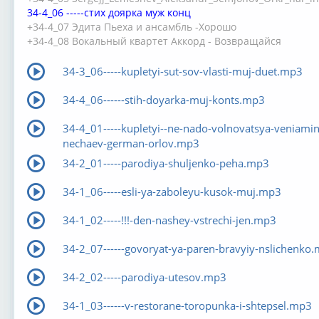
34-4_06 -----стих доярка муж конц
+34-4_07 Эдита Пьеха и ансамбль -Хорошо
+34-4_08 Вокальный квартет Аккорд - Возвращайся
34-3_06-----kupletyi-sut-sov-vlasti-muj-duet.mp3
34-4_06------stih-doyarka-muj-konts.mp3
34-4_01-----kupletyi--ne-nado-volnovatsya-veniamin
nechaev-german-orlov.mp3
34-2_01-----parodiya-shuljenko-peha.mp3
34-1_06-----esli-ya-zaboleyu-kusok-muj.mp3
34-1_02-----!!!-den-nashey-vstrechi-jen.mp3
34-2_07------govoryat-ya-paren-bravyiy-nslichenko
34-2_02-----parodiya-utesov.mp3
34-1_03------v-restorane-toropunka-i-shtepsel.mp3