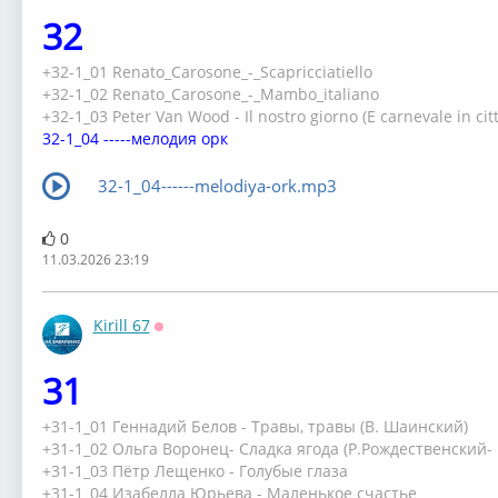
32
+32-1_01 Renato_Carosone_-_Scapricciatiello
+32-1_02 Renato_Carosone_-_Mambo_italiano
+32-1_03 Peter Van Wood - Il nostro giorno (E carnevale in citt
32-1_04 -----мелодия орк
32-1_04------melodiya-ork.mp3
0
11.03.2026 23:19
Kirill 67
Оффлайн
31⁣
+31-1_01 Геннадий Белов - Травы, травы (В. Шаинский)
+31-1_02 Ольга Воронец- Сладка ягода (Р.Рождественский-
+31-1_03 Пётр Лещенко - Голубые глаза
+31-1_04 Изабелла Юрьева - Маленькое счастье