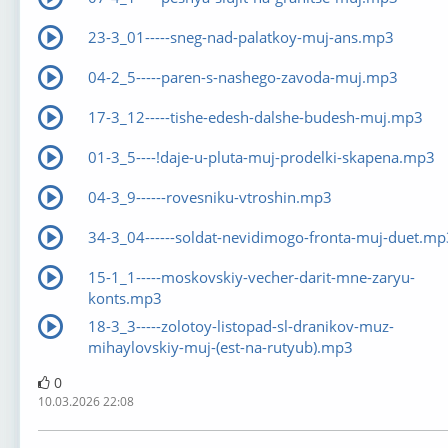
23-3_01-----sneg-nad-palatkoy-muj-ans.mp3
04-2_5-----paren-s-nashego-zavoda-muj.mp3
17-3_12-----tishe-edesh-dalshe-budesh-muj.mp3
01-3_5----!daje-u-pluta-muj-prodelki-skapena.mp3
04-3_9------rovesniku-vtroshin.mp3
34-3_04------soldat-nevidimogo-fronta-muj-duet.mp
15-1_1-----moskovskiy-vecher-darit-mne-zaryu-
konts.mp3
18-3_3-----zolotoy-listopad-sl-dranikov-muz-
mihaylovskiy-muj-(est-na-rutyub).mp3
0
10.03.2026 22:08