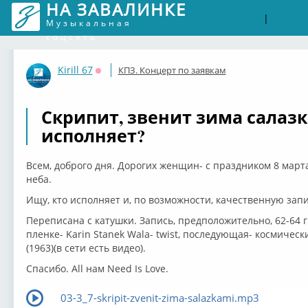
НА ЗАВАЛИНКЕ
Войти
Рег
|
Музыкальная
соцсеть
Kirill 67
КПЗ. Концерт по заявкам
Оффлайн
Скрипит, звенит зима салазк
исполняет?
Всем, доброго дня. Дорогих женщин- с праздником 8 марта
неба.
Ищу, кто исполняет и, по возможности, качественную зап
Переписана с катушки. Запись, предположительно, 62-64 г
пленке- Karin Stanek Wala- twist, последующая- космичес
(1963)(в сети есть видео).
Спасибо. All нам Need Is Love.
03-3_7-skripit-zvenit-zima-salazkami.mp3