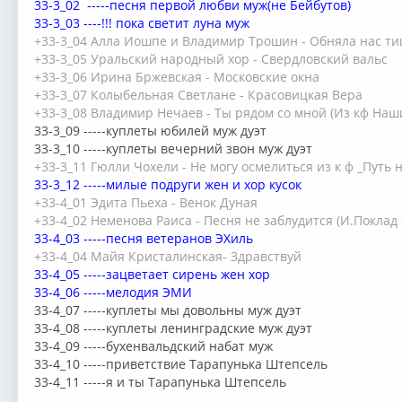
33-3_02 -----песня первой любви муж(не Бейбутов)
33-3_03 ----!!! пока светит луна муж
+33-3_04 Алла Иошпе и Владимир Трошин - Обняла нас т
+33-3_05 Уральский народный хор - Свердловский вальс
+33-3_06 Ирина Бржевская - Московские окна
+33-3_07 Колыбельная Светлане - Красовицкая Вера
+33-3_08 Владимир Нечаев - Ты рядом со мной (Из кф Наш
33-3_09 -----куплеты юбилей муж дуэт
33-3_10 -----куплеты вечерний звон муж дуэт
+33-3_11 Гюлли Чохели - Не могу осмелиться из к ф _Путь н
33-3_12 -----милые подруги жен и хор кусок
+33-4_01 Эдита Пьеха - Венок Дуная
+33-4_02 Неменова Раиса - Песня не заблудится (И.Поклад
33-4_03 -----песня ветеранов ЭХиль
+33-4_04 Майя Кристалинская- Здравствуй
33-4_05 -----зацветает сирень жен хор
33-4_06 -----мелодия ЭМИ
33-4_07 -----куплеты мы довольны муж дуэт
33-4_08 -----куплеты ленинградские муж дуэт
33-4_09 -----бухенвальдский набат муж
33-4_10 -----приветствие Тарапунька Штепсель
33-4_11 -----я и ты Тарапунька Штепсель