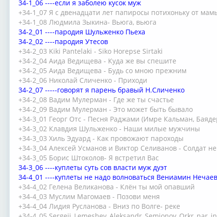
34-1_06 ----если я заболею кусок муж
+34-1_07 Я с двенадцати лет папиросы потихоньку от мам
+34-1_08 Людмила Зыкина- Вьюга, вьюга
34-2_01 ----пародия Шульженко Пьеха
34-2_02 ----пародия Утесов
+34-2_03 Kiki Pantelaki - Siko Horepse Sirtaki
+34-2_04 Аида Ведищева - Куда же вы спешите
+34-2_05 Аида Ведищева - Будь со мною прежним
+34-2_06 Николай Сличенко - Приходи
34-2_07 -----говорят я парень бравый Н.Сличенко
+34-2_08 Вадим Мулерман - Где же ты счастье
+34-2_09 Вадим Мулерман - Это может быть бывало
+34-3_01 Георг Отс - Песня Раджами (Имре Кальман, Баяде
+34-3_02 Клавдия Шульженко - Наши милые мужчины
+34-3_03 Хиль Эдуард - Как провожают пароходы
+34-3_04 Алексей Усманов и Виктор Селиванов - Солдат н
+34-3_05 Борис Штоколов- Я встретил Вас
34-3_06 ----куплеты суть сов власти муж дуэт
34-4_01 ----куплеты не надо волноваться Вениамин Нечае
+34-4_02 Гелена Великанова - Клён ты мой опавший
+34-4_03 Муслим Магомаев - Позови меня
+34-4_04 Лидия Русланова - Вниз по Волге- реке
+34-4_05 Sergejj_Lemeshev_Aleksandr_Semjonov_Orkr_nar_ins