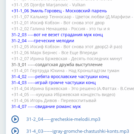
+31-1_05 Djordje Marjanovic - Vulkan
+31-1_06 Эмиль Горовец - Московский парень
+31-1_07 Кальмер Тенносаар - Цветок любви (Д.Марфизи 
+31-2_01 Иосиф Кобзон - Вот снова этот двор
+31-2_02 Галина Ненашева - Россия - это ты и я
31-2_03 ----вот не везет страдания муж конц
31-2_04 ----греческие мелодии
+31-2_05 Иосиф Кобзон - Вот снова этот двор(2-й раз)
+31-2_06 Марк Бернес - Все Еще Впереди
+31-2_07 Ирина Бржевская - Десять последних минут
31-3_01 -----солдатская дружба выступление
+31-4_01 Гертруда Юхина - Над Кронштадтом туман
31-4_02 -----ребята ярославские частушки конц
31-4_03 -----играй громче частушки конц
+31-4_04 Ирина Бржевская - Это решено (А.Фаттах - В.Сем
+31-4_05 ----кукушка ИБржевская конц(есть видео)
+31-4_06 Игорь Дивов - Перевоспитывай
31-4_07 -----свидание романс муж
31-2_04-----grecheskie-melodii.mp3
31-4_03------igray-gromche-chastushki-konts.mp3