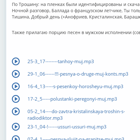
По Трошину: на пленках были идентифицированы и скачаны
Ночной разговор, Баллада о французском летчике, Ты тол
Тишина, Добрый день (+Анофриев, Кристалинская, Барашк
Также прилагаю порцию песен в мужском исполнении (со
25-3_17--------tanhoy-muj.mp3
29-1_06------!!!-pesnya-o-druge-muj-konts.mp3
16-4_13-----s-pesenkoy-horosheyu-muj.mp3
17-2_5-----polustanki-peregonyi-muj.mp3
05-2_14----do-zavtra-kristalinskaya-troshin-s-
radiodiktor.mp3
23-1_04-!------ussuri-ussuri-muj.mp3
07-4_1-----pesnya-slujit-na-granitse-muj.mp3