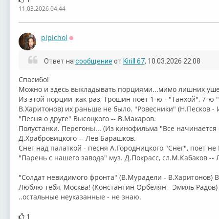
11.03.2026 04:44
pipichol
Оффлайн
Ответ на
сообщение
от
Kirill 67
, 10.03.2026 22:08
Спасибо!
Можно и здесь выкладывать порциями...мимо лишних уше
Из этой порции ,как раз, Трошин поёт 1-ю - "Танхой", 7-ю 
В.Харитонов) их раньше не было. "Ровесники" (Н.Песков - 
"Песня о друге" Высоцкого -- В.Макаров.
⁣Полустанки. Перегоны... (Из кинофильма "Все начинается 
Д.Храбровицкого -- Лев Барашков.
Снег над палаткой - песня А.Городницкого "Снег", поёт н
⁣"Парень с нашего завода" муз. Д.Покрасс, сл.М.Кабаков --
"Солдат невидимого фронта" (В.Мурадели - В.Харитонов) 
Люблю тебя, Москва!⁣ (Константин Орбелян - Эмиль Радов) 
..остальные неуказанные - не знаю.
1