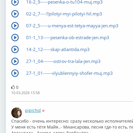
16-2_9-----pesenka-o-tu104-muj.mp3
02-2_7----!!pilotyi-myi-pilotyi-hil.mp3
07-2_5-----u-menya-est-tetya-mayya-jen.mp3
01-1_13-----pesenka-ob-estrade-jen.mp3
14-2_12-----skaji-atlantida.mp3
27-1_04-------ostrov-tra-lala-jen.mp3
27-1_01------vlyublennyiy-shofer-muj.mp3
0
10.03.2026 15:58
pipichol
Оффлайн
Спасибо - очень интересно: сразу несколько исполнителе
У меня есть тётя Майя..- Миансарова, песня где-то есть, 
Атлантида - Аккорд, слова Дербенёва.