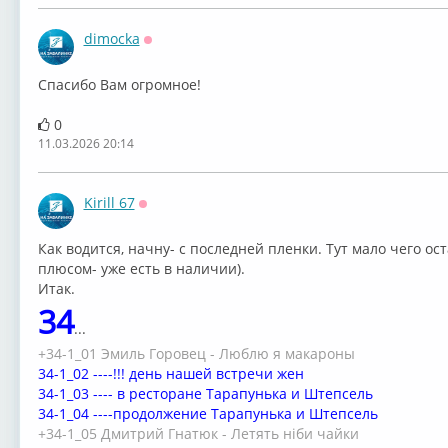
dimocka
Оффлайн
Спасибо Вам огромное!
0
11.03.2026 20:14
Kirill 67
Оффлайн
Как водится, начну- с последней пленки. Тут мало чего ос
плюсом- уже есть в наличии).
Итак.
34
...
+34-1_01 Эмиль Горовец - Люблю я макароны
34-1_02 ----!!! день нашей встречи жен
34-1_03 ---- в ресторане Тарапунька и Штепсель
34-1_04 ----продолжение Тарапунька и Штепсель
+34-1_05 Дмитрий Гнатюк - Летять нiби чайки