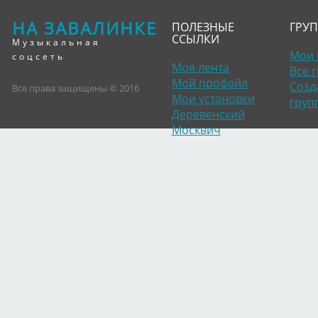
НА ЗАВАЛИНКЕ
ПОЛЕЗНЫЕ
ГРУ
ССЫЛКИ
Музыкальная
Мои 
соцсеть
Моя лента
Все 
Мой профайл
Созд
Все права защищены © 2016
Мои установки
груп
Деревенский
Москвич