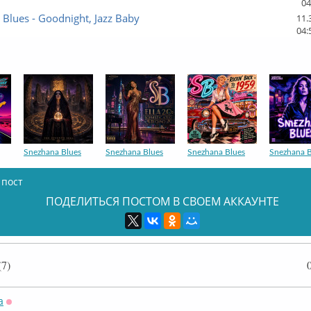
04
Blues - Goodnight, Jazz Baby
11.
04:
Snezhana Blues
Snezhana Blues
Snezhana Blues
Snezhana B
 пост
ПОДЕЛИТЬСЯ ПОСТОМ В СВОЕМ АККАУНТЕ
Snezhana Blues
7)
a
Оффлайн