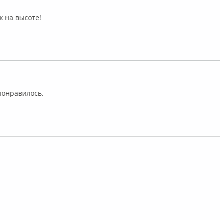
флайн
к на высоте!
ффлайн
понравилось.