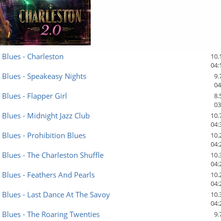
Blues - Charleston
10.
04:
Blues - Speakeasy Nights
9.
04
Blues - Flapper Girl
8.
03
Blues - Midnight Jazz Club
10.
04:
Blues - Prohibition Blues
10.
04:
Blues - The Charleston Shuffle
10.
04:
Blues - Feathers And Pearls
10.
04:
Blues - Last Dance At The Savoy
10.
04:
Blues - The Roaring Twenties
9.