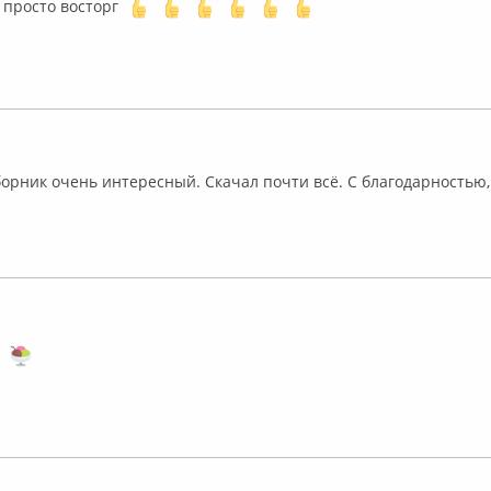
 - просто восторг
флайн
борник очень интересный. Скачал почти всё. С благодарностью
флайн