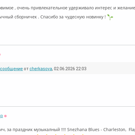
овимое , очень привлекательное удерживало интерес и желание
ычный сборничек . Спасибо за чудесную новинку !
Оффлайн
сообщение
от
cherkasova
, 02.06.2026 22:03
sp
Оффлайн
, за праздник музыкалный !!!! ⁣⁣Snezhana Blues - Charleston, ⁣ Flap