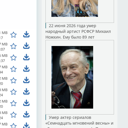
22 июня 2026 года умер
народный артист РСФСР Михаил
1 MB
Ножкин. Ему было 89 лет
17
7 MB
:07
5 MB
:37
7 MB
34
2 MB
20
3 MB
24
2 MB
20
3 MB
Умер актер сериалов
24
«Семнадцать мгновений весны» и
7 MB