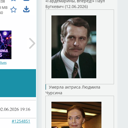
«Гардемарины, вперед!» Паул
:08
Буткевич (12.06.2026)
3 MB
50
lues
Умерла актриса Людмила
Чурсина
02.06.2026 19:16
#1254851