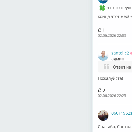
что-то неул
конца этот необ
1
02.06.2026 22:03
santolic2
админ
Ответ на
Пожалуйста!
0
02.06.2026 22:25
06011962
Спасибо, Сантолич