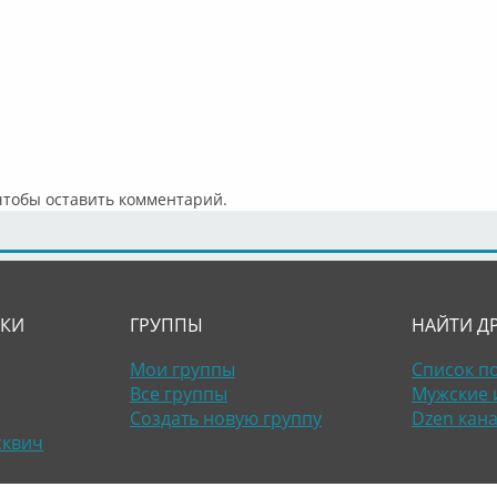
 чтобы оставить комментарий.
ЛКИ
ГРУППЫ
НАЙТИ Д
Мои группы
Список п
Все группы
Мужские 
Создать новую группу
Dzen кан
сквич