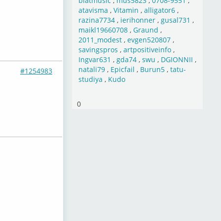
blatmusic
,
mus5823
,
0708-9551
,
atavisma
,
Vitamin
,
alligator6
,
razina7734
,
ierihonner
,
gusal731
,
maikl19660708
,
Graund
,
2011_modest
,
evgen520807
,
savingspros
,
artpositiveinfo
,
Ingvar631
,
gda74
,
swu
,
DGIONNII
,
natali79
,
Epicfail
,
Burun5
,
tatu-
#1254983
studiya
,
Kudo
0