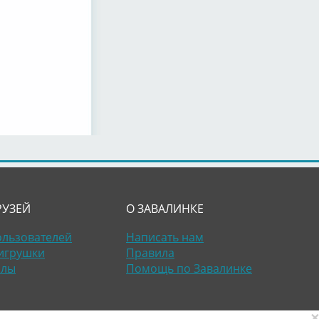
РУЗЕЙ
О ЗАВАЛИНКЕ
ользователей
Написать нам
игрушки
Правила
алы
Помощь по Завалинке
×