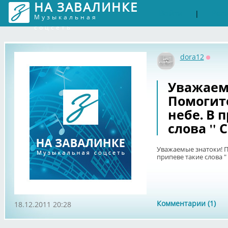
НА ЗАВАЛИНКЕ
Войти
Рег
|
Музыкальная
соцсеть
dora12
Оффл
Уважаем
Помогит
небе. В 
слова " С
Уважаемые знатоки! П
припеве такие слова " 
Комментарии (1)
18.12.2011 20:28