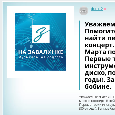
dora12
Оффл
Уважаем
Помогит
найти п
концерт.
Марта по
Первые 
инструме
диско, по
годы). З
бобине.
Уважаемые знатоки. П
можно концерт. В ней 
Первые треки инструме
(80-е годы). Запись бы