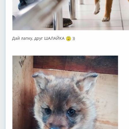
Дай лапку, друг ШАЛАЙКА
))