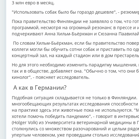
3 млн евро в месяц.
"Использовать собак было бы гораздо дешевле", - резюми
Пока правительство Финляндии не заявляло о том, что го
программой, несмотря на огромный резонанс в прессе и и
подчеркивают Анна Хильм-Бьёркман и Сюзанна Паавилай
По словам Хильм-Бьёркман, если бы правительство повери
коллеги могли бы обучить сотни собак и приставить по од
концертный зал, на каждый стадион или в дом престарелы
Но для этого необходимо изменить парадигму мышления, 
так и в обществе, добавляет она. "Обычно о том, что они 
кинолог", - поясняет исследователь.
А как в Германии?
Подобная ситуация складывается не только в Финляндии.
многообещающих результатах исследования способности с
на практике здесь эти животные пока не используются. "М
хотели помочь победить пандемию", - говорит в интервь
(Holger Volk) из Университета ветеринарной медицины в Г
столкнулись со множеством разочарований и целым рядом 
упертым человеком, уже проведшим столько исследований, 