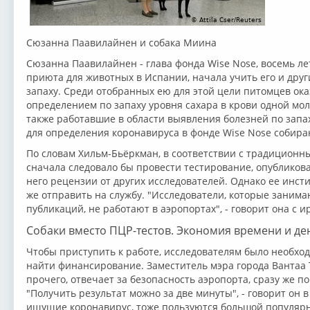
Сюзанна Паавилайнен и собака Миина
Сюзанна Паавилайнен - глава фонда Wise Nose, восемь ле
приюта для животных в Испании, начала учить его и друг
запаху. Среди отобранных ею для этой цели питомцев ок
определением по запаху уровня сахара в крови одной мол
также работавшие в области выявления болезней по запах
для определения коронавируса в фонде Wise Nose собираю
По словам Хильм-Бьёркман, в соответствии с традиционн
сначала следовало бы провести тестирование, опубликова
него рецензии от других исследователей. Однако ее инсти
же отправить на службу. "Исследователи, которые заним
публикаций, не работают в аэропортах", - говорит она с 
Собаки вместо ПЦР-тестов. Экономия времени и де
Чтобы приступить к работе, исследователям было необхо
найти финансирование. Заместитель мэра города Вантаа 
прочего, отвечает за безопасность аэропорта, сразу же п
"Получить результат можно за две минуты", - говорит он 
ищущие коронавирус, тоже пользуются большой популярно