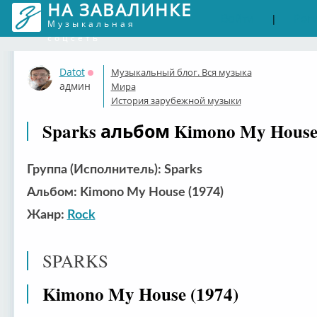
НА ЗАВАЛИНКЕ
Войти
Рег
|
Музыкальная
соцсеть
Datot
Музыкальный блог. Вся музыка
Оффлайн
админ
Мира
История зарубежной музыки
Sparks альбом Kimono My House 
Группа (Исполнитель): Sparks
Альбом: Kimono My House (1974)
Жанр:
Rock
SPARKS
Kimono My House (1974)