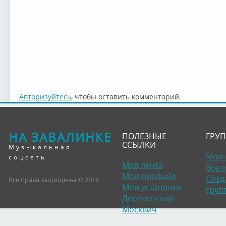
Авторизуйтесь
, чтобы оставить комментарий.
НА ЗАВАЛИНКЕ
ПОЛЕЗНЫЕ
ГРУ
ССЫЛКИ
Музыкальная
Мои 
соцсеть
Моя лента
Все 
Мой профайл
Созд
Все права защищены © 2016
Мои установки
груп
Деревенский
Москвич