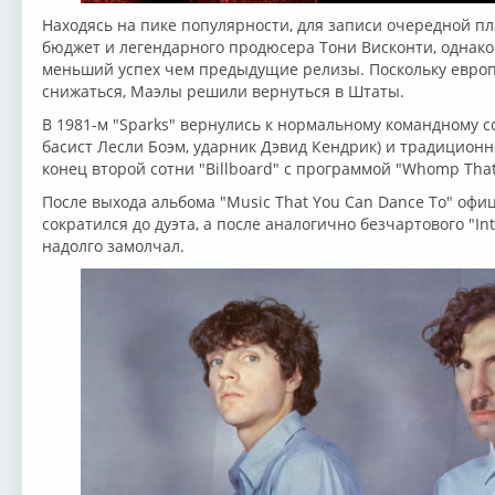
Находясь на пике популярности, для записи очередной п
бюджет и легендарного продюсера Тони Висконти, однако 
меньший успех чем предыдущие релизы. Поскольку европ
снижаться, Маэлы решили вернуться в Штаты.
В 1981-м "Sparks" вернулись к нормальному командному со
басист Лесли Боэм, ударник Дэвид Кендрик) и традиционн
конец второй сотни "Billboard" с программой "Whomp That
После выхода альбома "Music That You Can Dance To" оф
сократился до дуэта, а после аналогично безчартового "In
надолго замолчал.