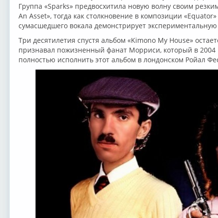
Группа «Sparks» предвосхитила новую волну своим резким
An Asset», тогда как столкновение в композиции «Equator»
сумасшедшего вокала демонстрирует экспериментальную 
Три десятилетия спустя альбом «Kimono Му House» остае
признавал пожизненный фанат Морриси, который в 2004 г
полностью исполнить этот альбом в лондонском Ройал Фес