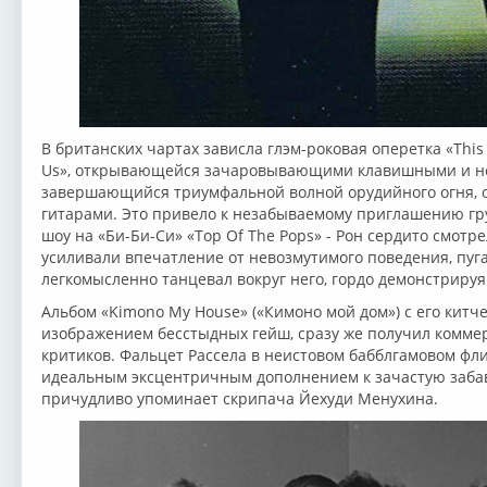
В британских чартах зависла глэм-роковая оперетка «This 
Us», открывающейся зачаровывающими клавишными и н
завершающийся триумфальной волной орудийного огня,
гитарами. Это привело к незабываемому приглашению гр
шоу на «Би-Би-Си» «Top Of The Pops» - Рон сердито смотре
усиливали впечатление от невозмутимого поведения, пугав
легкомысленно танцевал вокруг него, гордо демонстрируя
Альбом «Kimono Му House» («Кимоно мой дом») с его кит
изображением бесстыдных гейш, сразу же получил комме
критиков. Фальцет Рассела в неистовом бабблгамовом фл
идеальным эксцентричным дополнением к зачастую забавн
причудливо упоминает скрипача Йехуди Менухина.