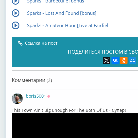
Sparks - Barbecutie [bonus]
Sparks - Lost And Found [bonus]
Sparks - Amateur Hour [Live at Fairfiel
Ссылка на пост
ПОДЕЛИТЬСЯ ПОСТОМ В СВО
Комментарии (3)
boris5001
Оффлайн
⁣This Town Ain't Big Enough For The Both Of Us - Супер!