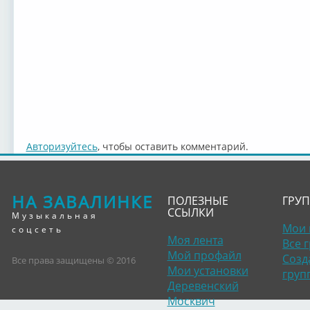
Авторизуйтесь
, чтобы оставить комментарий.
НА ЗАВАЛИНКЕ
ПОЛЕЗНЫЕ
ГРУ
ССЫЛКИ
Музыкальная
Мои 
соцсеть
Моя лента
Все 
Мой профайл
Созд
Все права защищены © 2016
Мои установки
груп
Деревенский
Москвич