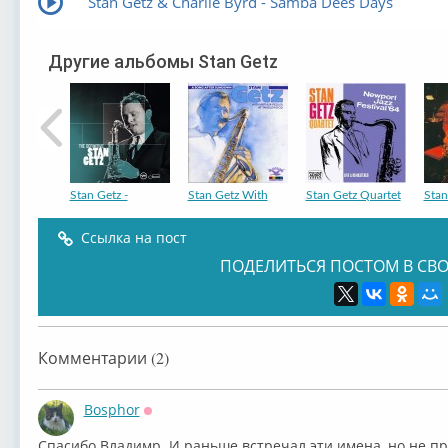
Stan Getz & Charlie Byrd - Samba Dees Days
Другие альбомы Stan Getz
Stan Getz -
Stan Getz With
Stan Getz Quartet
Stan
Ссылка на пост
ПОДЕЛИТЬСЯ ПОСТОМ В СВО
Stan Getz &
Stan Getz,
Stan Getz -
Stan
Комментарии (2)
Bosphor
Оффлайн
Спасибо Владимр. И раньше встречал эти имена, но не п