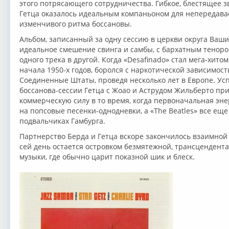
этого потрясающего сотрудничества. Гибкое, блестящее з
Гетца оказалось идеальным компаньоном для непередав
изменчивого ритма боссановы.
Альбом, записанный за одну сессию в церкви округа Ваши
идеальное смешение свинга и самбы, с бархатным тенор
одного трека в другой. Когда «Desafinado» стал мега-хитом,
начала 1950-х годов, боролся с наркотической зависимос
Соединенные Штаты, проведя несколько лет в Европе. Ус
боссанова-сессии Гетца с Жоао и Аструдом Жильберто пр
коммерческую силу в то время, когда первоначальная эне
на попсовые песенки-однодневки, a «The Beatles» все ещ
подвальчиках Гамбурга.
Партнерство Берда и Гетца вскоре закончилось взаимной
сей день остается островком безмятежной, трансцендента
музыки, где обычно царит показной шик и блеск.