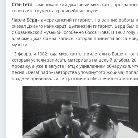
Стэн Гетц
- американский джазовый музыкант, прозванный 
своего инструмента красивейшие звуки.
Чарли Бёрд
- американский гитарист. На ранние работы 
оказал Джанго Райнхардт, цыганский гитарист. Берд был
с бразильской музыкой, особенно босса-Нова. В 1962 году 
альбоме Джаз-Самба, запись, которая принесла босса-нов
музыки.
13 февраля 1962 года музыканты прилетели в Вашингтон и
который успели записать материала на целый альбом. 20 
продажу, а уже в августе Гетц с удивлением обнаружил, ч
песня «Desafinado» (авторства упомянутого Жобима) попал
позднее признавался Гетц, отлично обеспечил его материа