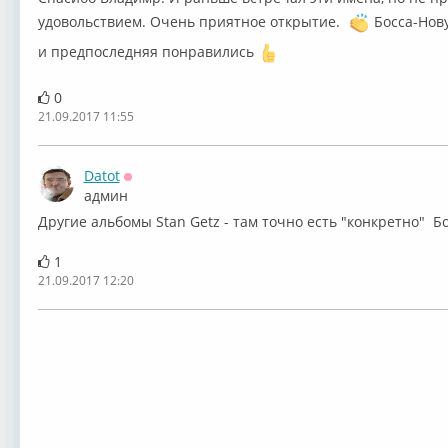
удовольствием. Очень приятное открытие.
Босса-Нов
Stan Getz -
и предпоследняя понравились
0
21.09.2017 11:55
Datot
Оффлайн
админ
Другие альбомы Stan Getz - там точно есть "конкретно" Б
1
21.09.2017 12:20