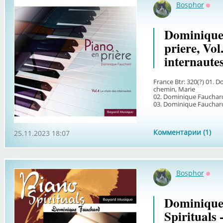
Bosphor
Офф
Dominique 
priere, Vol
internautes
France Btr: 320(?) 01.
chemin, Marie
02. Dominique Fauchard
03. Dominique Fauchard 
Комментарии (1)
25.11.2023 18:07
Bosphor
Офф
Dominique
Spirituals 