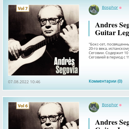
Bosphor
Офф
Andres Seg
Guitar Leg
"Бокс-сет, посвященн
20-го века, испанском
Сеговии. Содержит 10
Сеговией в период с 194
Комментарии (0)
07.08.2022 10:46
Bosphor
Офф
Andres Seg