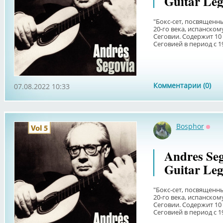
Guitar Leg
"Бокс-сет, посвященн
20-го века, испанском
Сеговии. Содержит 10
Сеговией в период с 194
Комментарии (0)
07.08.2022 10:33
Bosphor
Офф
Andres Seg
Guitar Leg
"Бокс-сет, посвященн
20-го века, испанском
Сеговии. Содержит 10
Сеговией в период с 194