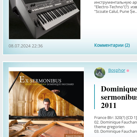
инструментальную ар
"Electro-Techno"(?) 
"Scoate Calul, Pune Șe..
Комментарии (2)
08.07.2024 22:36
Bosphor
Офф
Dominique
sermonibus
2011
France Btr: 320(?) [CD 
02. Dominique Fauchard
theme gregorien
03. Dominique Fauchard