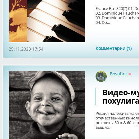
France Btr: 320(?) 01.
02. Dominique Fauchar
03. Dominique Fauchar
04. Do...
Комментарии (1)
25.11.2023 17:54
Bosphor
Офф
Видео-м
похулиг
Решил наложить на от
отечественных киноле
рок-хиты 50-х & 60-х, 
вышло: