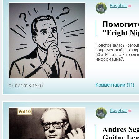
Bosphor
Офф
Помогите
"Fright Ni
Повстречалась , сегод
современный. Но закр
60-х. Если кто, что с
информацией.
Комментарии (11)
07.02.2023 16:07
Bosphor
Офф
Andres Seg
Guitar Leg