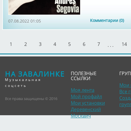
Комментарии (0)
07.08.2022 01:05
1
2
3
4
5
6
7
14
. . .
НА ЗАВАЛИНКЕ
ПОЛЕЗНЫЕ
ГРУ
ССЫЛКИ
Музыкальная
Мои 
соцсеть
Моя лента
Все 
Мой профайл
Созд
Все права защищены © 2016
Мои установки
груп
Деревенский
Москвич