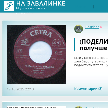
НА ЗАВАЛИНКЕ
Войти
Рег
|
Музыкальная
соцсеть
Bosphor
Офф
(ПОДЕЛИ
получше 
Если у кого есть, про
хотя бы, с чуть лучш
подчистить этот от шу
Комментарии (3)
19.10.2025 22:13