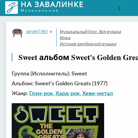
НА ЗАВАЛИНКЕ
Войти
Рег
|
Музыкальная
соцсеть
sergej1961
Музыкальный блог. Вся музыка
Оффлайн
Мира
История зарубежной музыки
Sweet ‎альбом Sweet's Golden Grea
Группа (Исполнитель): Sweet
Альбом: Sweet's Golden Greats (1977)
Жанр:
Глэм-рок
,
Хард-рок
,
Хеви-метал