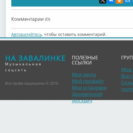
Sweet ‎альбом
Sweet ‎альбом
The Sweet альбом
Swee
Комментарии (0)
Авторизуйтесь
, чтобы оставить комментарий.
Sweet ‎альбом
Sweet ‎альбом
Sweet ‎альбом
The 
НА ЗАВАЛИНКЕ
ПОЛЕЗНЫЕ
ГРУ
ССЫЛКИ
Музыкальная
Мои 
соцсеть
Моя лента
Все 
Мой профайл
Созд
Все права защищены © 2016
Мои установки
груп
Деревенский
Sweet ‎альбом
Andy Scott's
Москвич