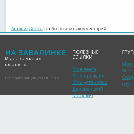
Авторизуйтесь
, чтобы оставить комментарий.
НА ЗАВАЛИНКЕ
ПОЛЕЗНЫЕ
ГРУ
ССЫЛКИ
Музыкальная
Мои 
соцсеть
Моя лента
Все 
Мой профайл
Созд
Все права защищены © 2016
Мои установки
груп
Деревенский
Москвич