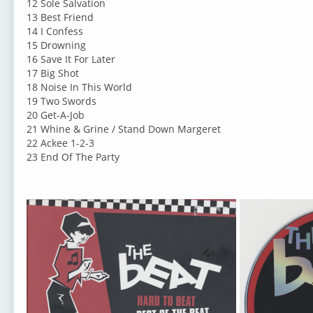
12 Sole Salvation
13 Best Friend
14 I Confess
15 Drowning
16 Save It For Later
17 Big Shot
18 Noise In This World
19 Two Swords
20 Get-A-Job
21 Whine & Grine / Stand Down Margeret
22 Ackee 1-2-3
23 End Of The Party