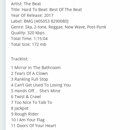
Artist: The Beat
Title: Hard To Beat: Best Of The Beat
Year Of Release: 2017
Label: BMG [405053 8290080]
Genre: Ska, 2-tone, Reggae, New Wave, Post-Punk
Quality: 320 kbps
Total Time: 1:15:04
Total Size: 172 mb
Tracklist:
1 Mirror In The Bathroom
2 Tears Of A Clown
3 Ranking Full Stop
4 Can’t Get Used To Losing You
5 Hands Off… She’s Mine
6 Twist & Crawl
7 Too Nice To Talk To
8 Jackpot
9 Rough Rider
10 I Am Your Flag
11 Doors Of Your Heart