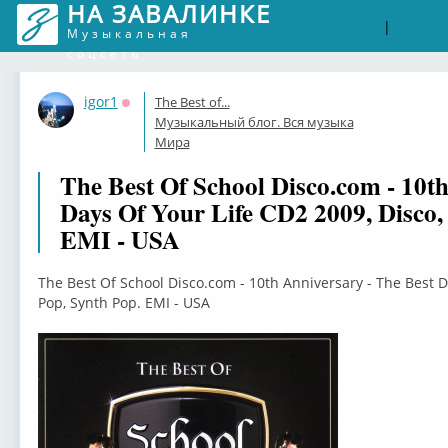
НА ЗАВАЛИНКЕ
Войти
Рег
|
Музыкальная
соцсеть
igor1
The Best of...
Оффлайн
Музыкальный блог. Вся музыка
Мира
The Best Of School Disco.com - 10th
Days Of Your Life CD2 2009, Disco,
EMI - USA
The Best Of School Disco.com - 10th Anniversary - The Best Da
Pop, Synth Pop. EMI - USA