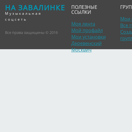
НА ЗАВАЛИНКЕ
ПОЛЕЗНЫЕ
ГРУ
ССЫЛКИ
Музыкальная
Мои 
соцсеть
Моя лента
Все 
Мой профайл
Созд
Все права защищены © 2016
Мои установки
груп
Деревенский
Москвич