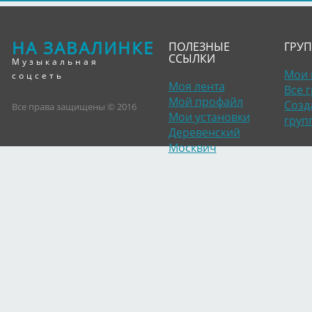
НА ЗАВАЛИНКЕ
ПОЛЕЗНЫЕ
ГРУ
ССЫЛКИ
Музыкальная
Мои 
соцсеть
Моя лента
Все 
Мой профайл
Созд
Все права защищены © 2016
Мои установки
груп
Деревенский
Москвич