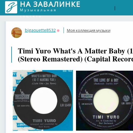
НА ЗАВАЛИНКЕ
Войти
Рег
|
Музыкальная
соцсеть
bigaouette8532
Моя коллекция музыки
Оффлайн
Timi Yuro What's A Matter Baby (1
(Stereo Remastered) (Capital Recor