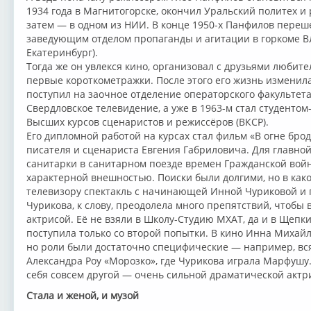
1934 года в Магнитогорске, окончил Уральский политех и 
затем — в одном из НИИ. В конце 1950-х Панфилов переше
заведующим отделом пропаганды и агитации в горкоме В
Екатеринбург).
Тогда же он увлекся кино, организовал с друзьями любит
первые короткометражки. После этого его жизнь изменил
поступил на заочное отделение операторского факультета
Свердловское телевидение, а уже в 1963-м стал студенто
Высших курсов сценаристов и режиссёров (ВКСР).
Его дипломной работой на курсах стал фильм «В огне брод
писателя и сценариста Евгения Габриловича. Для главно
санитарки в санитарном поезде времен Гражданской вой
характерной внешностью. Поиски были долгими, но в как
телевизору спектакль с начинающей Инной Чуриковой и 
Чурикова, к слову, преодолела много препятствий, чтобы 
актрисой. Её не взяли в Школу-Студию МХАТ, да и в Щепк
поступила только со второй попытки. В кино Инна Михайл
но роли были достаточно специфические — например, вся 
Александра Роу «Морозко», где Чурикова играла Марфушу
себя совсем другой — очень сильной драматической актри
Стала и женой, и музой