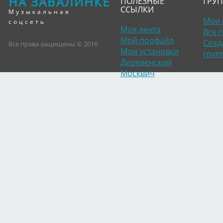
НА ЗАВАЛИНКЕ
ПОЛЕЗНЫЕ
ГРУ
ССЫЛКИ
Музыкальная
Мои 
соцсеть
Моя лента
Все 
Мой профайл
Созд
Все права защищены © 2016
Мои установки
груп
Деревенский
Москвич