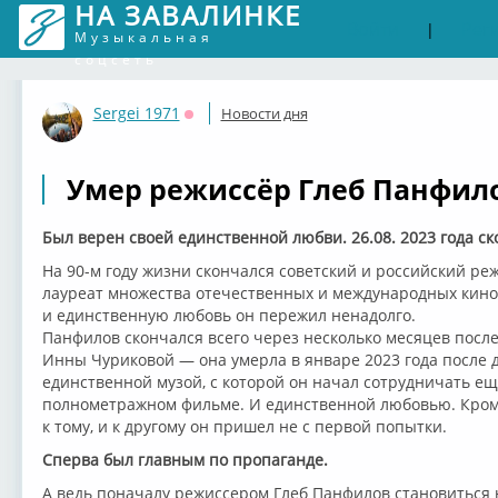
НА ЗАВАЛИНКЕ
Войти
Рег
|
Музыкальная
соцсеть
Sergei 1971
Новости дня
Оффлайн
Умер режиссёр Глеб Панфил
Был верен своей единственной любви. 26.08. 2023 года с
На 90-м году жизни скончался советский и российский ре
лауреат множества отечественных и международных кино
и единственную любовь он пережил ненадолго.
Панфилов скончался всего через несколько месяцев после
Инны Чуриковой — она умерла в январе 2023 года после д
единственной музой, с которой он начал сотрудничать е
полнометражном фильме. И единственной любовью. Кроме
к тому, и к другому он пришел не с первой попытки.
Сперва был главным по пропаганде.
А ведь поначалу режиссером Глеб Панфилов становиться 