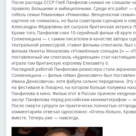
После распада СССР Глеб Панфилов снимал не слишком час
правило, большими и амбициозными. Среди его работ — 
гибель семьи Романовых «Романовы. Венценосная семья».
картине не снималась, но была соавтором сценария и оз
Александры Фёдоровны (её сыграла британская актриса Л
Кроме того, Панфилов снял 10-серийный фильм «В круге 
Солженицына — с самим писателем в качестве автора сце
театральной режиссурой, ставил фильмы-спектакли, был 
фильма Никиты Михалкова «Утомлённые солнцем 2» — «Пр
поставленный им спектакль «Аудиенция» стал настоящим
играла там британскую королеву Елизавету II.
Последней работой Панфилова-режиссера стала экраниза
Солженицына — фильм «Иван Денисович» был поставлен 
Ивана Денисовича», хотя фабула сильно переделана. Эту 
на фестивале в Локарно, на котором больше полувека на
Панфилова в кино. Фильм этот в России приняли неоднозн
заслуг Панфилова перед российским кинематографом — о
После смерти супруги он практически полностью отгороди
комментариях отвечал односложно: «Очень больно. Кровот
вместе. Теперь уже — навсегда.