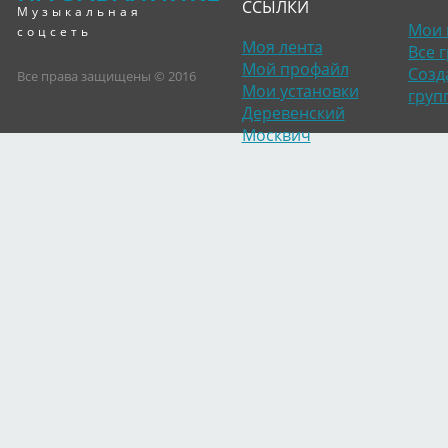
ССЫЛКИ
Музыкальная
Мои 
соцсеть
Моя лента
Все 
Мой профайл
Созд
Все права защищены © 2016
Мои установки
груп
Деревенский
Москвич