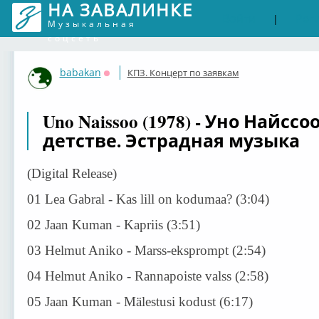
НА ЗАВАЛИНКЕ
Войти
Рег
|
Музыкальная
соцсеть
babakan
КПЗ. Концерт по заявкам
Оффлайн
Uno Naissoo (1978) - Уно Найс
детстве. Эстрадная музыка
(Digital Release)
01 Lea Gabral - Kas lill on kodumaa? (3:04)
02 Jaan Kuman - Kapriis (3:51)
03 Helmut Aniko - Marss-eksprompt (2:54)
04 Helmut Aniko - Rannapoiste valss (2:58)
05 Jaan Kuman - Mälestusi kodust (6:17)