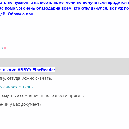
ать не нужное, а написать свое, если не получиться придется
ас помог. Я очень благодарна всем, кто откликнулся, вот уж п
ей, Обожаю вас.
sb
Оффлайн
е в комп
ABBYY FineReader
ку, оттуда можно скачать.
u/view/post:617467
 смутные сомнения в полезности проги...
нии у Вас документ?