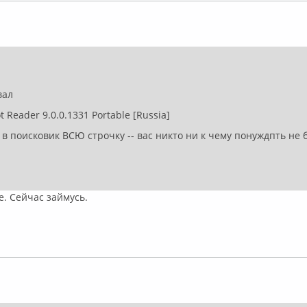
флайн
овал
 Reader 9.0.0.1331 Portable [Russia]
в поисковик ВСЮ строчку -- вас никто ни к чему понуждпть не бу
. Сейчас займусь.
флайн