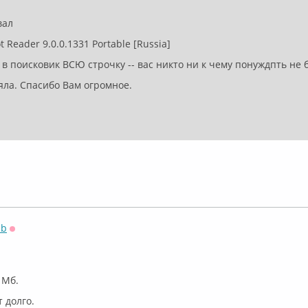
овал
 Reader 9.0.0.1331 Portable [Russia]
в поисковик ВСЮ строчку -- вас никто ни к чему понуждпть не бу
яла. Спасибо Вам огромное.
sb
Оффлайн
 Мб.
 долго.