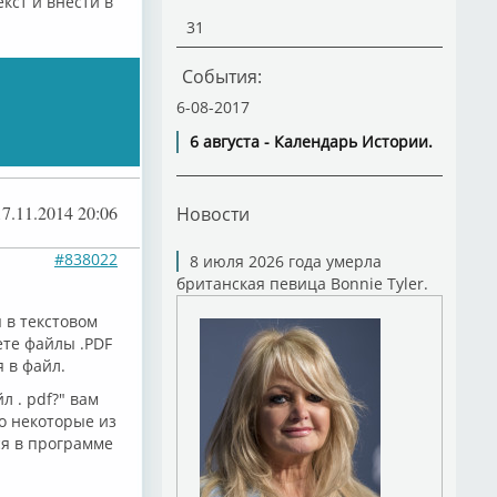
кст и внести в
31
События:
6-08-2017
6 августа - Календарь Истории.
17.11.2014 20:06
Новости
#838022
8 июля 2026 года умерла
британская певица Bonnie Tyler.
 в текстовом
ете файлы .PDF
 в файл.
л . pdf?" вам
го некоторые из
ся в программе