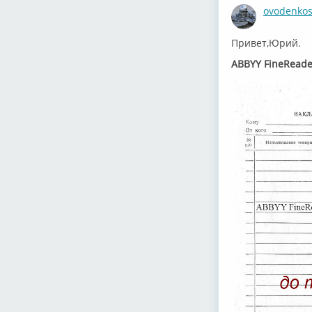
ovodenko
Привет,Юрий.
ABBYY FineReade