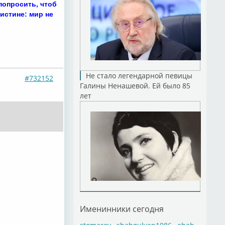
 попросить, чтоб
оистине: мир не
Не стало легендарной певицы
#732152
Галины Ненашевой. Ей было 85
лет
Именинники сегодня