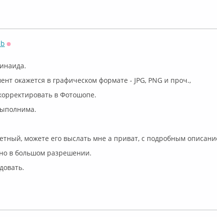
sb
Оффлайн
инаида.
мент окажется в графическом формате - JPG, PNG и проч.,
ткорректировать в Фотошопе.
выполнима.
ретный, можете его выслать мне а приват, с подробным описан
но в большом разрешении.
довать.