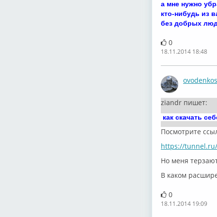
а мне нужно убр
кто-нибудь из в
без добрых люд
0
18.11.2014 18:48
ovodenko
ziandr пишет:
как скачать себ
Посмотрите ссыл
https://tunnel.r
Но меня терзают
В каком расшире
0
18.11.2014 19:09