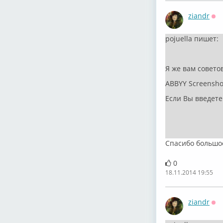
ziandr
Оф
pojuella пишет:
Я же вам совет
ABBYY Screenshot
Если Вы введете 
Спасибо большое
0
18.11.2014 19:55
ziandr
Оф