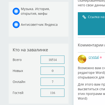
сканированный),
него свои данны
Музыка. История,
открытия, мифы
Ссылка на
Антисоветчик Яндекса
Комментарии (
Кто на завалинке
crystal
Всего
18514
Оф
Возможно вам сн
Новых
0
редакторе Word)
открываюся для 
Онлайн
7
Для этого вам п
высветиться спи
Гостей
116
этих программ м
Word)