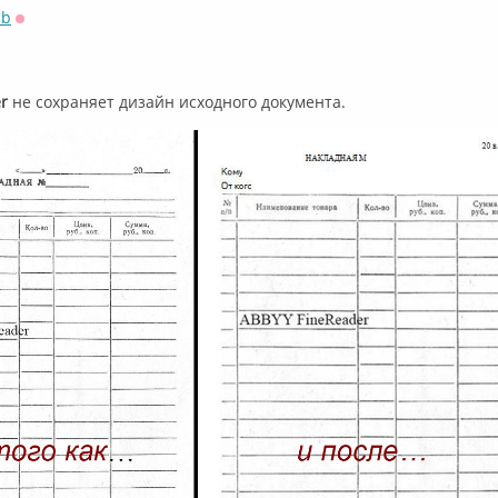
sb
Оффлайн
r
не сохраняет дизайн исходного документа.