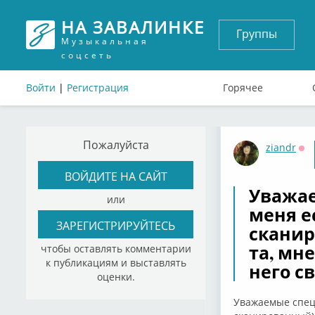
НА ЗАВАЛИНКЕ
Группы
Музыкальная
соцсеть
Войти
|
Регистрация
Горячее
Пожалуйста
ziandr
Оф
ВОЙДИТЕ НА САЙТ
Уважае
или
меня е
ЗАРЕГИСТРИРУЙТЕСЬ
сканир
та, мн
чтобы оставлять комментарии
к публикациям и выставлять
него с
оценки.
Уважаемые специ