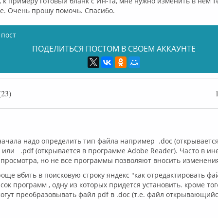
 к примеру готовый бланк с Ин-та, мне нужно изменить в нем те
е. Очень прошу помочь. Спасибо.
 пост
ПОДЕЛИТЬСЯ ПОСТОМ В СВОЕМ АККАУНТЕ
23)
флайн
ачала надо определить тип файла например .doc (открывается
 или .pdf (открывается в программе Adobe Reader). Часто в ин
просмотра, но не все программы позволяют вносить изменения
роще вбить в поисковую строку яндекс "как отредактировать фай
сок программ , одну из которых придется установить. кроме то
огут преобразовывать файл pdf в .doc (т.е. файл открывающий