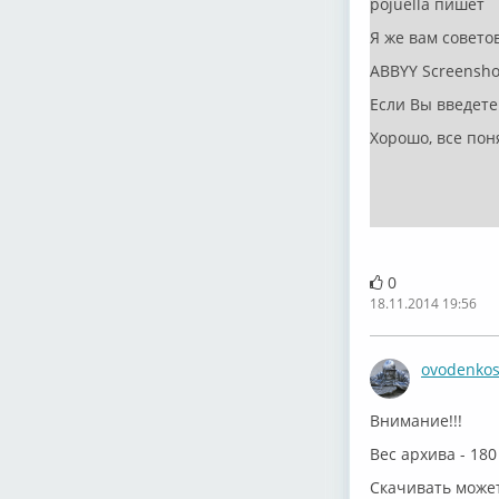
pojuella пишет
Я же вам совет
ABBYY Screenshot
Если Вы введете 
Хорошо, все пон
0
18.11.2014 19:56
ovodenko
Внимание!!!
Вес архива - 180
Скачивать может