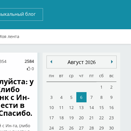
зыкальный блог
Моя лента
4354
2584
Август 2026
0
пн
вт
ср
чт
пт
сб
вс
уйста: у
(либо
1
2
нк с Ин-
3
4
5
6
7
8
9
нести в
10
11
12
13
14
15
16
Спасибо.
17
18
19
20
21
22
23
с Ин-та, (либо
24
25
26
27
28
29
30