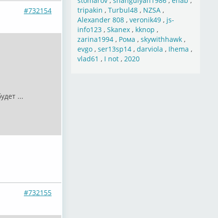
stomarov
,
shahgulyan1986
,
ehab
,
tripakin
,
Turbul48
,
NZSA
,
#732154
Alexander 808
,
veronik49
,
js-
info123
,
Skanex
,
kknop
,
zarina1994
,
Рома
,
skywithhawk
,
evgo
,
ser13sp14
,
darviola
,
Ihema
,
vlad61
,
I not
,
2020
дет ...
#732155