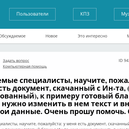
Пользователи
КПЗ
Му
Обсуждаемое
Новое
Это интересно
ID 9
Задать вопрос
флайн
Компьютерная помощь
мые специалисты, научите, пожал
сть документ, скачанный с Ин-та, 
ованный), к примеру готовый бла
е нужно изменить в нем текст и в
вои данные. Очень прошу помочь. 
алисты, научите, пожалуйста: у меня есть документ, скачанный 