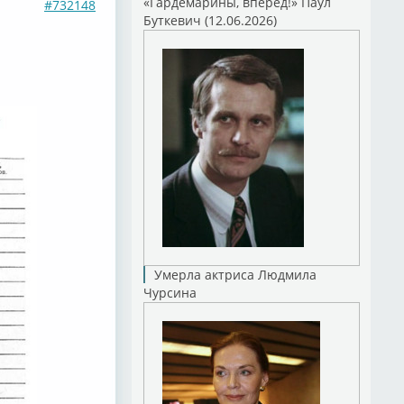
«Гардемарины, вперед!» Паул
#732148
Буткевич (12.06.2026)
Умерла актриса Людмила
Чурсина