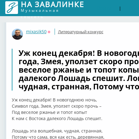
НА ЗАВАЛИНКЕ
Войти
Рег
|
Музыкальная
соцсеть
mixasik50
Литературный конкурс
Оффлайн
Уж конец декабря! В нового
года, Змея, уползет скоро про
веселое ржанье и топот копы
далекого Лошадь спешит. Ло
чудная, странная, Потому чт
Уж конец декабря! В новогоднюю ночь,
Символ года, Змея, уползет скоро прочь –
Под веселое ржанье и топот копыт
К нам с Востока далекого Лошадь спешит.
Лошадь эта волшебная, чудная, странная,
Потому что сама, вся как есть, деревянная,