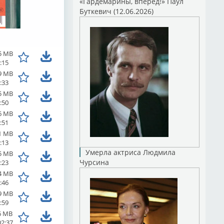
«Гардемарины, вперед!» Паул
Буткевич (12.06.2026)
5 MB
:15
9 MB
:33
5 MB
:50
6 MB
:51
1 MB
:13
Умерла актриса Людмила
5 MB
Чурсина
:23
4 MB
:46
9 MB
:59
6 MB
02:37