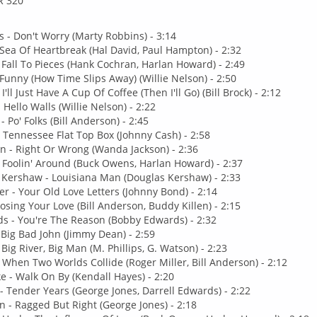
R 320
 - Don't Worry (Marty Robbins) - 3:14
Sea Of Heartbreak (Hal David, Paul Hampton) - 2:32
 I Fall To Pieces (Hank Cochran, Harlan Howard) - 2:49
- Funny (How Time Slips Away) (Willie Nelson) - 2:50
I'll Just Have A Cup Of Coffee (Then I'll Go) (Bill Brock) - 2:12
 Hello Walls (Willie Nelson) - 2:22
- Po' Folks (Bill Anderson) - 2:45
 Tennessee Flat Top Box (Johnny Cash) - 2:58
n - Right Or Wrong (Wanda Jackson) - 2:36
 Foolin' Around (Buck Owens, Harlan Howard) - 2:37
 Kershaw - Louisiana Man (Douglas Kershaw) - 2:33
r - Your Old Love Letters (Johnny Bond) - 2:14
Losing Your Love (Bill Anderson, Buddy Killen) - 2:15
s - You're The Reason (Bobby Edwards) - 2:32
 Big Bad John (Jimmy Dean) - 2:59
Big River, Big Man (M. Phillips, G. Watson) - 2:23
- When Two Worlds Collide (Roger Miller, Bill Anderson) - 2:12
e - Walk On By (Kendall Hayes) - 2:20
- Tender Years (George Jones, Darrell Edwards) - 2:22
 - Ragged But Right (George Jones) - 2:18