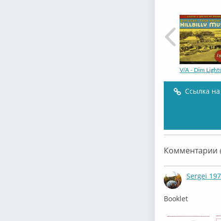
V/A - Dim Lights
Ссылка на
V/A - Dim Lights
Комментарии (
Sergei 19
⁣Booklet
V/A - Dim Lights