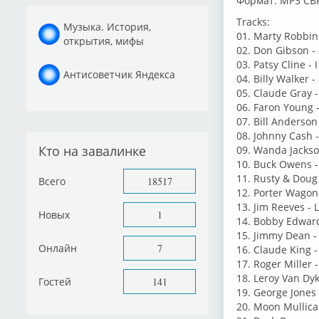
Формат: MP3 CB
Tracks:
Музыка. История,
01. Marty Robbins
открытия, мифы
02. Don Gibson - 
03. Patsy Cline -
Антисоветчик Яндекса
04. Billy Walker 
05. Claude Gray - 
06. Faron Young -
07. Bill Anderson 
08. Johnny Cash -
Кто на завалинке
09. Wanda Jackso
10. Buck Owens -
11. Rusty & Doug
Всего
18517
12. Porter Wagone
13. Jim Reeves - 
Новых
1
14. Bobby Edward
15. Jimmy Dean -
Онлайн
7
16. Claude King - 
17. Roger Miller 
18. Leroy Van Dyk
Гостей
141
19. George Jones 
20. Moon Mullican