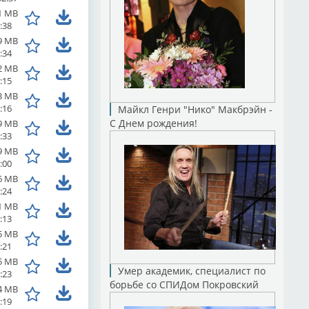
1 MB
:38
9 MB
:34
2 MB
:15
3 MB
:16
Майкл Генри "Нико" Макбрэйн -
С Днем рождения!
9 MB
:33
9 MB
:00
6 MB
:24
1 MB
:13
5 MB
:21
5 MB
Умер академик, специалист по
:23
борьбе со СПИДом Покровский
4 MB
:19