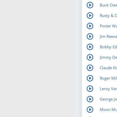
Buck Owe
Rusty & 
Porter Wa
Jim Reeve
Bobby Ed
Jimmy De
Claude Ki
Roger Mil
Leroy Va
George Jo
Moon Mull