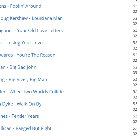
ns - Foolin' Around
6.
02
Doug Kershaw - Louisiana Man
5.
02
goner - Your Old Love Letters
5.
02
s - Losing Your Love
5.
02
wards - You're The Reason
5.
02
an - Big Bad John
6.
03
ng - Big River, Big Man
5.
02
ler - When Two Worlds Collide
5.
02
n Dyke - Walk On By
5.
02
nes - Tender Years
5.
02
ican - Ragged But Right
5.
02