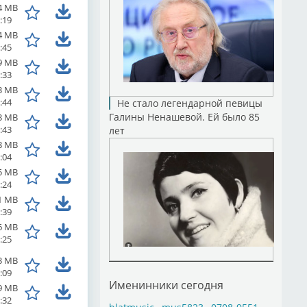
4 MB
:19
4 MB
:45
9 MB
:33
3 MB
:44
Не стало легендарной певицы
Галины Ненашевой. Ей было 85
3 MB
:43
лет
8 MB
:04
5 MB
:24
1 MB
:39
6 MB
:25
3 MB
:09
Именинники сегодня
9 MB
:32