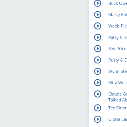
Buck Owe
Marty Rob
Webb Pier
Patsy Cli
Ray Price
Rusty & D
Wynn Stew
Kitty Wel
Claude Gr
Talked Ab
Tex Ritte
Gloria La