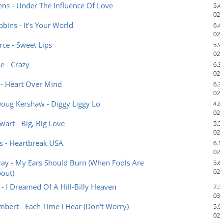
ns - Under The Influence Of Love
5.
02
bins - It's Your World
6.
02
ce - Sweet Lips
5.
02
ne - Crazy
6.
02
 - Heart Over Mind
6.
02
oug Kershaw - Diggy Liggy Lo
4.
02
art - Big, Big Love
5.
02
ls - Heartbreak USA
6.
02
ay - My Ears Should Burn (When Fools Are
5.
02
out)
r - I Dreamed Of A Hill-Billy Heaven
7.
03
mbert - Each Time I Hear (Don't Worry)
5.
02