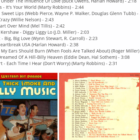
 Under The Influence Of Love (Buck Owens, Harlan Howard) - 2:18
 - It's Your World (Marty Robbins) - 2:44
- Sweet Lips (Webb Pierce, Wayne P. Walker, Douglas Glenn Tubb) - 
Crazy (Willie Nelson) - 2:43
art Over Mind (Mel Tillis) - 2:42
Kershaw - Diggy Liggy Lo (J.D. Miller) - 2:03
- Big, Big Love (Wynn Stewart, R. Carroll) - 2:23
 Heartbreak USA (Harlan Howard) - 2:38
 My Ears Should Burn (When Fools Are Talked About) (Roger Miller) 
I Dreamed Of A Hill-Billy Heaven (Eddie Dean, Hal Sothem) - 3:08
t - Each Time I Hear (Don't Worry) (Marty Robbins) - 2:31