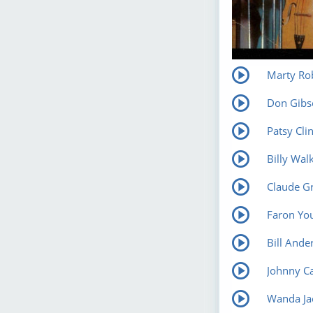
Marty Rob
Don Gibs
Patsy Clin
Billy Wal
Claude Gra
Faron You
Bill Ande
Johnny Ca
Wanda Ja