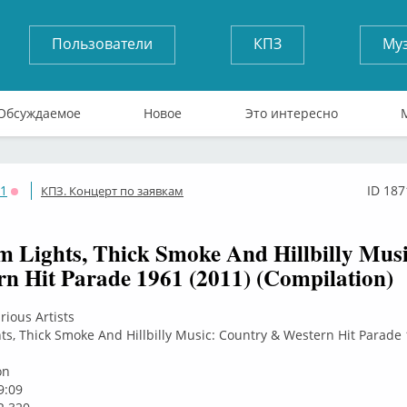
Пользователи
КПЗ
Му
Обсуждаемое
Новое
Это интересно
71
ID 187
КПЗ. Концерт по заявкам
Оффлайн
m Lights, Thick Smoke And Hillbilly Mus
n Hit Parade 1961 (2011) (Compilation)
ious Artists
ts, Thick Smoke And Hillbilly Music: Country & Western Hit Parade
1
on
9:09