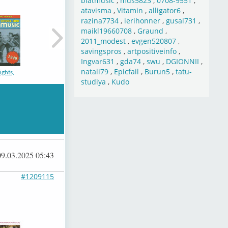
blatmusic
,
mus5823
,
0708-9551
,
atavisma
,
Vitamin
,
alligator6
,
razina7734
,
ierihonner
,
gusal731
,
maikl19660708
,
Graund
,
2011_modest
,
evgen520807
,
savingspros
,
artpositiveinfo
,
Ingvar631
,
gda74
,
swu
,
DGIONNII
,
natali79
,
Epicfail
,
Burun5
,
tatu-
ights,
studiya
,
Kudo
ights,
09.03.2025 05:43
#1209115
ights,