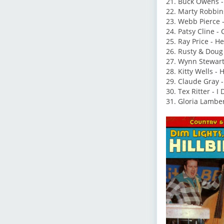
21. Buck Owens -
22. Marty Robbins
23. Webb Pierce 
24. Patsy Cline - 
25. Ray Price - He
26. Rusty & Doug 
27. Wynn Stewart 
28. Kitty Wells -
29. Claude Gray -
30. Tex Ritter - 
31. Gloria Lamber