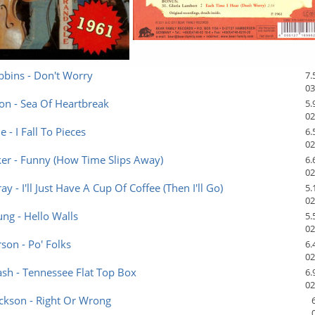
bins - Don't Worry
7.
03
on - Sea Of Heartbreak
5.
02
e - I Fall To Pieces
6.
02
ker - Funny (How Time Slips Away)
6.
02
y - I'll Just Have A Cup Of Coffee (Then I'll Go)
5.
02
ng - Hello Walls
5.
02
rson - Po' Folks
6.
02
sh - Tennessee Flat Top Box
6.
02
ckson - Right Or Wrong