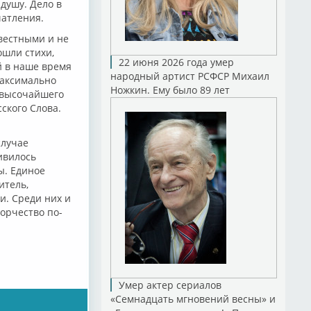
 душу. Дело в
чатления.
вестными и не
ошли стихи,
22 июня 2026 года умер
й в наше время
народный артист РСФСР Михаил
максимально
Ножкин. Ему было 89 лет
 высочайшего
ского Слова.
случае
ливилось
ы. Единое
итель,
и. Среди них и
ворчество по-
Умер актер сериалов
«Семнадцать мгновений весны» и