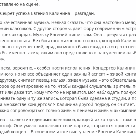
ставлено на сцене.
 Секрет успеха Евгения Калинина – разгадан.
то качественная музыка. Нельзя сказать, что она настолько мел
нии классиков. С другой стороны, дает фору современным эст
трех аккордах. Музыку Евгений пишет сам. Она – результат р
ненного опыта. Без богатого жизненного опыта, который Калин
ельных путешествий, вряд ли можно было ожидать того, что пе
о бы именно таким, каким оно представлено в нашумевшем аль
и».
спеха, вероятно, - особенности исполнения. Концертов Калинин
много, но их все объединяет один важный аспект – живой конта
другому, считает певец, нельзя. живая музыка – это обязательн
орое ориентировано на то, чтобы каждый слушатель, зритель, 
ат или даже тот, кому что-то не нравится, мог наблюдать полну
нивать одну и ту же запись, которая была сделана в студии, а п
а множестве концертов? У Калинина другой подход, он считает,
лжно сопровождаться только живым пением и живым аккомпан
а – коллектив единомышленников, каждый из которых – тоже в
ософ. Они умело выполняют свои партии, стараются принести
ждый концерт. В конечном итоге выступление Евгения Калинин