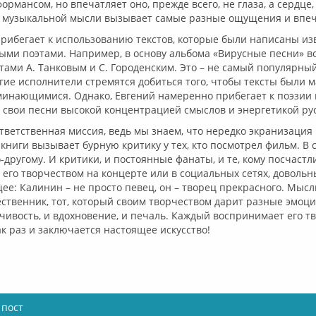
рмансом, но впечатляет оно, прежде всего, не глаза, а сердце,
на музыкальной мысли вызывает самые разные ощущения и впе
рибегает к использованию текстов, которые были написаны из
ыми поэтами. Например, в основу альбома «Вирусные песни» в
ами А. Танковым и С. Городенским. Это – не самый популярны
гие исполнители стремятся добиться того, чтобы тексты были 
минающимися. Однако, Евгений намеренно прибегает к поэзии
 свои песни высокой концентрацией смыслов и энергетикой рус
ответственная миссия, ведь мы знаем, что нередко экранизация
книги вызывает бурную критику у тех, кто посмотрел фильм. В 
-другому. И критики, и постоянные фанаты, и те, кому посчаст
 его творчеством на концерте или в социальных сетях, довольн
е: Калинин – не просто певец, он – творец прекрасного. Мысл
ственник, тот, который своим творчеством дарит разные эмоци
мчивость, и вдохновение, и печаль. Каждый воспринимает его т
как раз и заключается настоящее искусство!
 пост