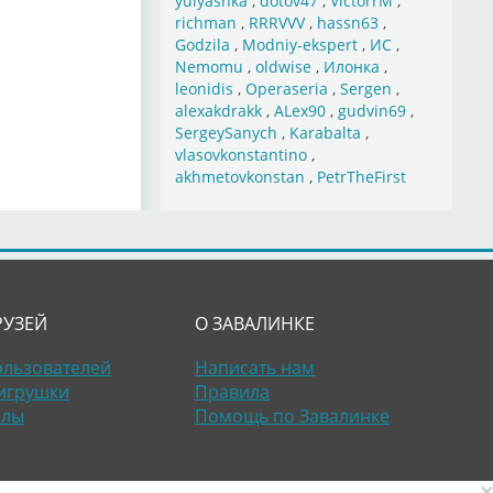
yulyashka
,
dotov47
,
VictorrM
,
richman
,
RRRVVV
,
hassn63
,
Godzila
,
Modniy-ekspert
,
ИС
,
Nemomu
,
oldwise
,
Илонка
,
leonidis
,
Operaseria
,
Sergen
,
alexakdrakk
,
ALex90
,
gudvin69
,
SergeySanych
,
Karabalta
,
vlasovkonstantino
,
akhmetovkonstan
,
PetrTheFirst
РУЗЕЙ
О ЗАВАЛИНКЕ
ользователей
Написать нам
игрушки
Правила
алы
Помощь по Завалинке
×