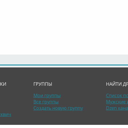
ЛКИ
ГРУППЫ
НАЙТИ Д
Мои группы
Список п
Все группы
Мужские 
Создать новую группу
Dzen кан
сквич