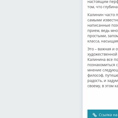
настоящим перфо
том, что глуби
Калинин часто п
самыми известн
написанные поэт
прием, ведь мно
простыми, запо
класса, насыщая
Это – важная и 
художественной 
Калинина все по
познакомиться с
мнение следующе
философ, путеше
радость, и заду
своему, в этом 
Ссылка на