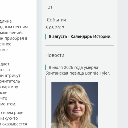
31
События:
одична,
радным песням,
8-08-2017
азмышлений,
8 августа - Календарь Истории.
ин приобрел в
сенное
боме
Новости
 дает
8 июля 2026 года умерла
кт со
британская певица Bonnie Tyler.
ый атрибут
почитатель
ю картину.
осле
 что
ементом.
 своем роде
 какую-то
а оказывается