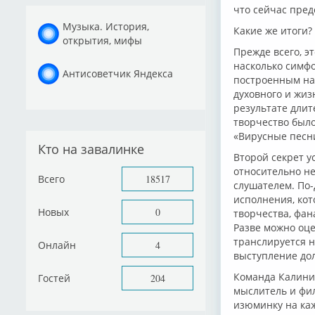
что сейчас пред
Музыка. История,
Какие же итоги?
открытия, мифы
Прежде всего, э
насколько симфо
Антисоветчик Яндекса
построенным на 
духовного и жиз
результате длит
творчество был
«Вирусные песн
Кто на завалинке
Второй секрет у
относительно не
Всего
18517
слушателем. По-
исполнения, кот
Новых
0
творчества, фан
Разве можно оце
транслируется н
Онлайн
4
выступление до
Команда Калинин
Гостей
204
мыслитель и фил
изюминку на ка