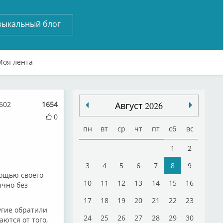
зыкальный блог
Моя лента
602
1654
Август 2026
0
пн
вт
ср
чт
пт
сб
вс
1
2
3
4
5
6
7
8
9
мощью своего
10
11
12
13
14
15
16
ычно без
17
18
19
20
21
22
23
угие обратили
24
25
26
27
28
29
30
ются от того,