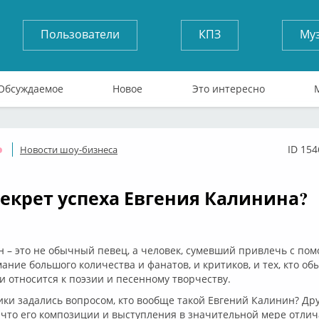
Пользователи
КПЗ
Му
Обсуждаемое
Новое
Это интересно
ID 154
Новости шоу-бизнеса
Оффлайн
секрет успеха Евгения Калинина?
 – это не обычный певец, а человек, сумевший привлечь с по
ание большого количества и фанатов, и критиков, и тех, кто об
 относится к поэзии и песенному творчеству.
ки задались вопросом, кто вообще такой Евгений Калинин? Др
 что его композиции и выступления в значительной мере отлича