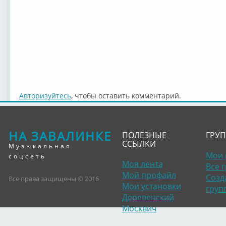
Авторизуйтесь
, чтобы оставить комментарий.
НА ЗАВАЛИНКЕ
ПОЛЕЗНЫЕ
ГРУ
ССЫЛКИ
Музыкальная
Мои 
соцсеть
Моя лента
Все 
Мой профайл
Созд
Все права защищены © 2016
Мои установки
груп
Деревенский
Москвич