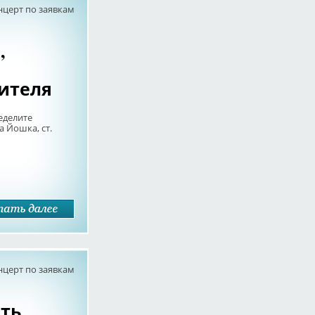
нцерт по заявкам
,
ителя
еделите
 Йошка, ст.
нцерт по заявкам
ть