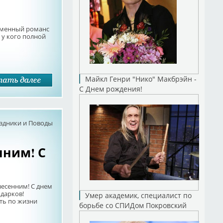
оименный романс
 у кого полной
Майкл Генри "Нико" Макбрэйн -
С Днем рождения!
здники и Поводы
нним! С
весенним! С днем
одарков!
Умер академик, специалист по
ть по жизни
борьбе со СПИДом Покровский