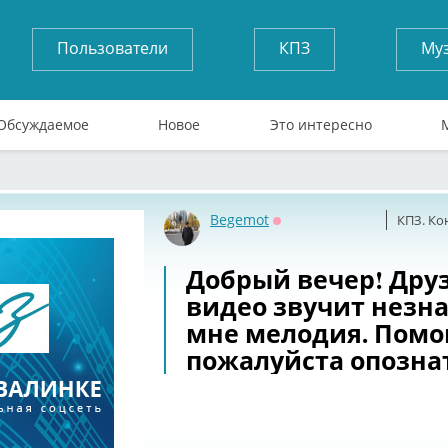
Пользователи
КПЗ
Му
Обсуждаемое
Новое
Это интересно
Begemot
КПЗ. Ко
Оффлайн
Добрый вечер! Друз
видео звучит незн
мне мелодия. Помо
пожалуйста опозна