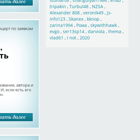
stomarov
,
shahgulyan1986
,
ehab
,
tripakin
,
Turbul48
,
NZSA
,
Alexander 808
,
veronik49
,
js-
info123
,
Skanex
,
kknop
,
zarina1994
,
Рома
,
skywithhawk
,
нцерт по заявкам
evgo
,
ser13sp14
,
darviola
,
Ihema
,
vlad61
,
I not
,
2020
,
ть
звание, автора и
И, если есть его
н.