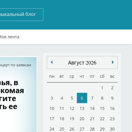
зыкальный блог
Моя лента
Август 2026
нцерт по заявкам
пн
вт
ср
чт
пт
сб
вс
ья, в
акомая
1
2
гите
3
4
5
6
7
8
9
ть ее
10
11
12
13
14
15
16
17
18
19
20
21
22
23
24
25
26
27
28
29
30