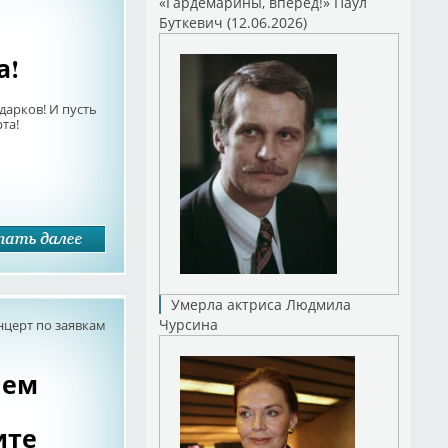
«Гардемарины, вперед!» Паул
Буткевич (12.06.2026)
а!
дарков! И пусть
та!
Умерла актриса Людмила
Чурсина
нцерт по заявкам
нем
ите