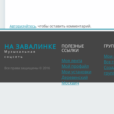
Авторизуйтесь
, чтобы оставить комментарий.
НА ЗАВАЛИНКЕ
ПОЛЕЗНЫЕ
ГРУ
ССЫЛКИ
Музыкальная
Мои 
соцсеть
Моя лента
Все 
Мой профайл
Созд
Все права защищены © 2016
Мои установки
груп
Деревенский
Москвич