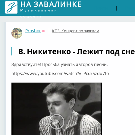
НА ЗАВАЛИНКЕ
Войти
Рег
|
Музыкальная
соцсеть
Proshor
КПЗ. Концерт по заявкам
Оффлайн
В. Никитенко - Лежит под сн
Здравствуйте! Просьба узнать авторов песни.
https://www.youtube.com/watch?v=Pcdr5zdu7fo