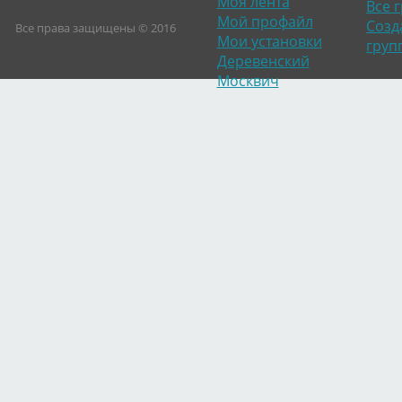
Моя лента
Все 
Мой профайл
Созд
Все права защищены © 2016
Мои установки
груп
Деревенский
Москвич