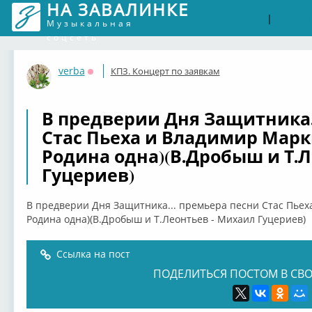
НА ЗАВАЛИНКЕ
Войти
Рег
|
Музыкальная
соцсеть
verba
КПЗ. Концерт по заявкам
Оффлайн
В предверии Дня Защитника.
Стас Пьеха и Владимир Марки
Родина одна)(В.Дробыш и Т.
Гуцериев)
В предверии Дня Защитника... премьера песни Стас Пьеха
Родина одна)(В.Дробыш и Т.Леонтьев - Михаил Гуцериев)
Ссылка на пост
ПОДЕЛИТЬСЯ ПОСТОМ В СВО