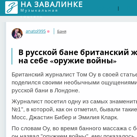
НА ЗАВАЛИНКЕ
Войти
Рег
|
Музыкальная
соцсеть
anatol995
Баня
Оффлайн
В русской бане британский 
на себе «оружие войны»
Британский журналист Том Оу в своей статье
поделился своими необычными ощущениями
русской бани в Лондоне.
Журналист посетил одну из самых знаменит
№1", в которой, как он отметил, бывали таки
Мосс, Джастин Бибер и Эмилия Кларк.
По словам Оу, во время банного массажа с 
он назвал "оружием войны", ему показалось,