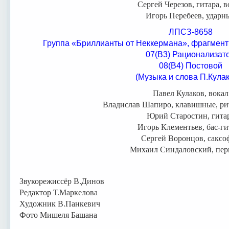
Сергей Черезов, гитара, в
Игорь Перебеев, ударн
ЛПСЗ-8658
Группа «Бриллианты от Неккермана», фрагмен
07(В3) Рационализат
08(В4) Постовой
(Музыка и слова П.Кула
Павел Кулаков, вокал
Владислав Шапиро, клавишные, р
Юрий Старостин, гита
Игорь Клементьев, бас-ги
Сергей Воронцов, саксо
Михаил Синдаловский, пер
Звукорежиссёр В.Динов
Редактор Т.Маркелова
Художник В.Панкевич
Фото Мишеля Башана