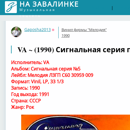
НА ЗАВАЛИНКЕ
Войти
Рег
|
Музыкальная
соцсеть
Gaposha2013
Винил фирмы "Мелодия"
Оффлайн
1990
VA ~ (1990) Сигнальная серия
Исполнитель: VA
Альбом: Сигнальная серия №5
Лейбл: Мелодия ЛЗГП С60 30959 009
Формат: Vinil, LP, 33 1/3
Запись: 1990
Год выхода: 1991
Страна: СССР
Жанр: Рок