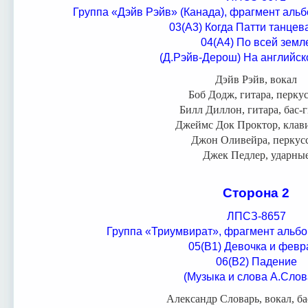
Группа «Дэйв Рэйв» (Канада), фрагмент аль
03(А3) Когда Патти танцев
04(А4) По всей земл
(Д.Рэйв-Дерош) На английск
Дэйв Рэйв, вокал
Боб Додж, гитара, перку
Билл Диллон, гитара, бас-
Джеймс Док Проктор, кла
Джон Оливейра, перкус
Джек Педлер, ударны
Сторона 2
ЛПСЗ-8657
Группа «Триумвират», фрагмент альбо
05(В1) Девочка и февр
06(В2) Падение
(Музыка и слова А.Слов
Александр Словарь, вокал, ба