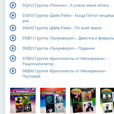
02(А2) Группа «Пикник» - А учили меня летать
03(А3) Группа «Дэйв Рэйв» - Когда Патти танцева
рок
04(А4) Группа «Дэйв Рэйв» - По всей земле
05(В1) Группа «Триумвират» - Девочка и феврал
06(В2) Группа «Триумвират» - Падение
07(В3) Группа «Бриллианты от Неккермана» -
Рационализатор
08(В4) Группа «Бриллианты от Неккермана» -
Постовой