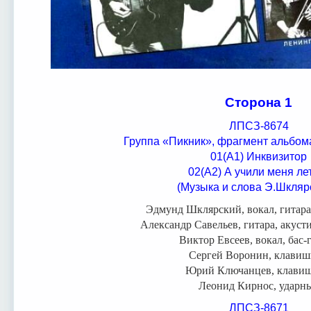
Сторона 1
ЛПСЗ-8674
Группа «Пикник», фрагмент альбом
01(А1) Инквизитор
02(А2) А учили меня ле
(Музыка и слова Э.Шкляр
Эдмунд Шклярский, вокал, гитар
Александр Савельев, гитара, акуст
Виктор Евсеев, вокал, бас-
Сергей Воронин, клави
Юрий Ключанцев, клави
Леонид Кирнос, ударн
ЛПСЗ-8671