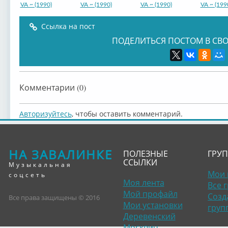
VA ~ (1990)
VA ~ (1990)
VA ~ (1990)
VA ~ (199
Ссылка на пост
ПОДЕЛИТЬСЯ ПОСТОМ В СВО
VA ~ (1990)
VA ~ (1990)
VA ~ (1991)
Комментарии (0)
Авторизуйтесь
, чтобы оставить комментарий.
НА ЗАВАЛИНКЕ
ПОЛЕЗНЫЕ
ГРУ
ССЫЛКИ
Музыкальная
Мои 
соцсеть
Моя лента
Все 
Мой профайл
Созд
Все права защищены © 2016
Мои установки
груп
Деревенский
Москвич