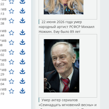
:22
1 MB
:13
3 MB
22 июня 2026 года умер
:38
народный артист РСФСР Михаил
3 MB
Ножкин. Ему было 89 лет
:44
7 MB
08
6 MB
:02
7 MB
:55
7 MB
:29
3 MB
:04
6 MB
:19
Умер актер сериалов
«Семнадцать мгновений весны» и