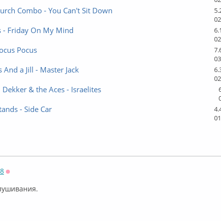
hurch Combo - You Can't Sit Down
5.
02
s - Friday On My Mind
6.
02
Hocus Pocus
7.
03
 And a Jill - Master Jack
6.
02
ekker & the Aces - Israelites
tands - Side Car
4.
01
58
Оффлайн
слушивания.