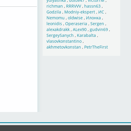
yulyashka
,
dotov47
,
VictorrM
,
richman
,
RRRVVV
,
hassn63
,
Godzila
,
Modniy-ekspert
,
ИС
,
Nemomu
,
oldwise
,
Илонка
,
leonidis
,
Operaseria
,
Sergen
,
alexakdrakk
,
ALex90
,
gudvin69
,
SergeySanych
,
Karabalta
,
vlasovkonstantino
,
akhmetovkonstan
,
PetrTheFirst