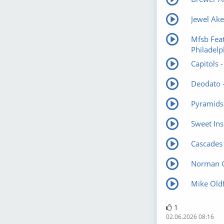
Jewel Ake
Mfsb Feat
Philadelp
Capitols -
Deodato -
Pyramids 
Sweet Ins
Cascades
Norman G
Mike Oldfi
1
02.06.2026 08:16