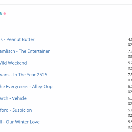
58
Оффлайн
 - Peanut Butter
4.
02
mlisch - The Entertainer
7.
03
 Wild Weekend
5.
02
vans - In The Year 2525
7.
03
he Evergreens - Alley-Oop
6.
02
arch - Vehicle
6.
02
fford - Suspicion
5.
02
ell - Our Winter Love
5.
02