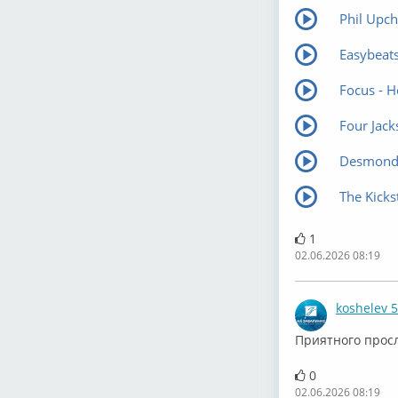
Phil Upc
Easybeat
Focus - 
Four Jacks
Desmond D
The Kicks
1
02.06.2026 08:19
koshelev 
⁣⁣Приятного про
0
02.06.2026 08:19