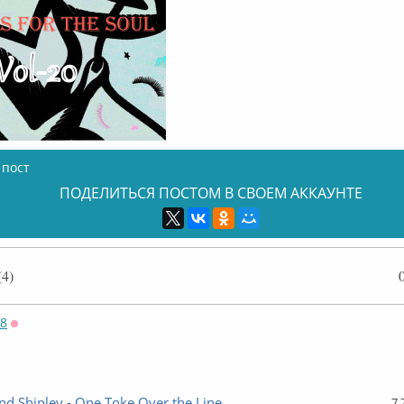
 пост
ПОДЕЛИТЬСЯ ПОСТОМ В СВОЕМ АККАУНТЕ
4)
58
Оффлайн
d Shipley - One Toke Over the Line
7.