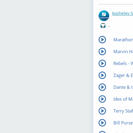
koshelev 
..
Marathons
Marvin Ha
Rebels -
Zager & E
Dante & t
Ides of M
Terry Sta
Bill Purs