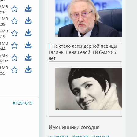
2 MB
:18
1 MB
:39
6 MB
:19
3 MB
Не стало легендарной певицы
:44
Галины Ненашевой. Ей было 85
6 MB
лет
02:37
4 MB
:55
#1254645
Именинники сегодня