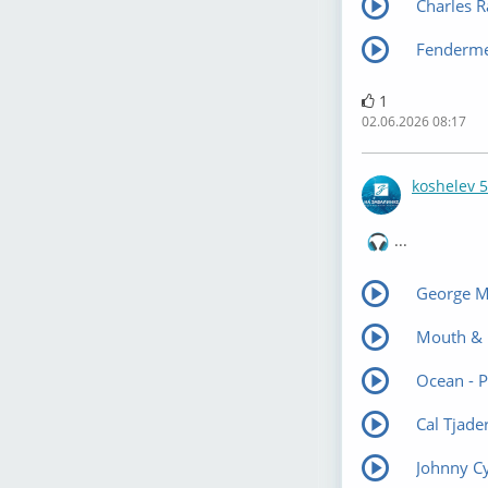
Charles 
Fenderme
1
02.06.2026 08:17
koshelev 
...
George M
Mouth & 
Ocean - 
Cal Tjade
Johnny C