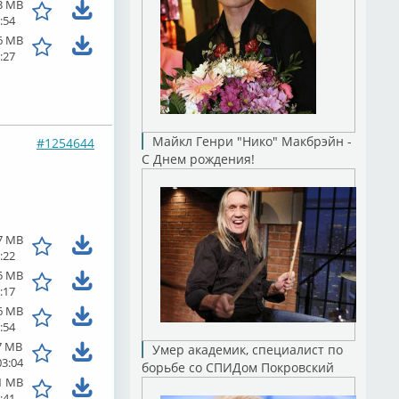
3 MB
:54
6 MB
:27
Майкл Генри "Нико" Макбрэйн -
#1254644
С Днем рождения!
7 MB
:22
5 MB
:17
6 MB
:54
7 MB
Умер академик, специалист по
03:04
борьбе со СПИДом Покровский
1 MB
:41