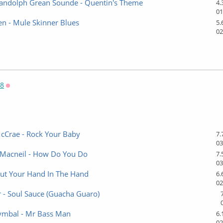
Randolph Grean Sounde - Quentin's Theme
4.
01
n - Mule Skinner Blues
5.
02
58
Оффлайн
cCrae - Rock Your Baby
7.
03
Macneil - How Do You Do
7.
03
Put Your Hand In The Hand
6.
02
r - Soul Sauce (Guacha Guaro)
ymbal - Mr Bass Man
6.
02