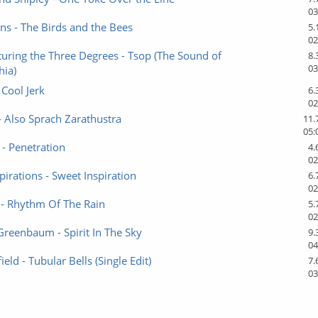
03
ns - The Birds and the Bees
5.
02
uring the Three Degrees - Tsop (The Sound of
8.
03
hia)
 Cool Jerk
6.
02
 Also Sprach Zarathustra
11.
05:
- Penetration
4.
02
pirations - Sweet Inspiration
6.
02
 - Rhythm Of The Rain
5.
02
reenbaum - Spirit In The Sky
9.
04
eld - Tubular Bells (Single Edit)
7.
03