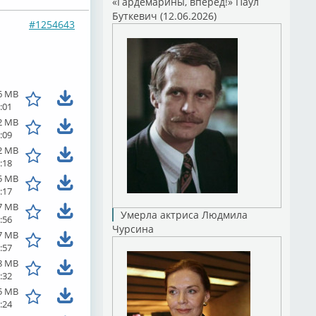
«Гардемарины, вперед!» Паул
Буткевич (12.06.2026)
#1254643
6 MB
:01
2 MB
:09
2 MB
:18
5 MB
:17
7 MB
Умерла актриса Людмила
:56
Чурсина
7 MB
:57
8 MB
:32
5 MB
:24