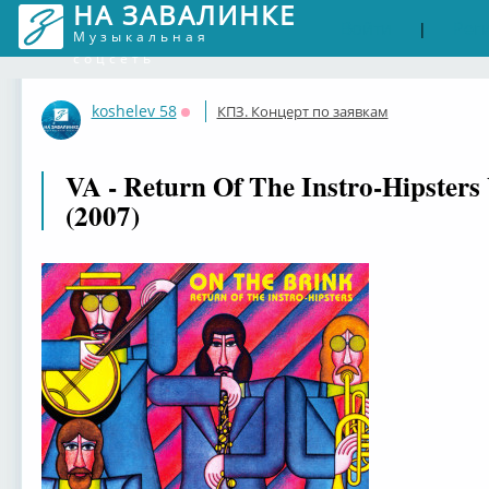
НА ЗАВАЛИНКЕ
Войти
Рег
|
Музыкальная
соцсеть
koshelev 58
КПЗ. Концерт по заявкам
Оффлайн
VA - Return Of The Instro-Hipsters
(2007)