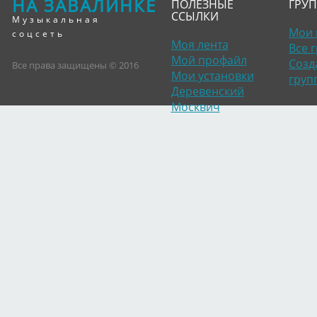
НА ЗАВАЛИНКЕ
ПОЛЕЗНЫЕ
ГРУ
ССЫЛКИ
Музыкальная
Мои 
соцсеть
Моя лента
Все 
Мой профайл
Созд
Все права защищены © 2016
Мои установки
груп
Деревенский
Москвич