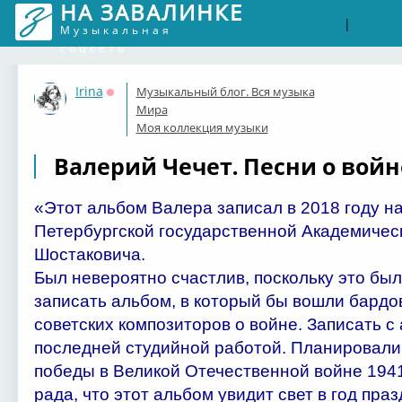
НА ЗАВАЛИНКЕ
Войти
Рег
|
Музыкальная
соцсеть
Irina
Музыкальный блог. Вся музыка
Оффлайн
Мира
Моя коллекция музыки
Валерий Чечет. Песни о войне
«Этот альбом Валера записал в 2018 году на
Петербургской государственной Академичес
Шостаковича.
Был невероятно счастлив, поскольку это был
записать альбом, в который бы вошли бардов
советских композиторов о войне. Записать с
последней студийной работой. Планировали 
победы в Великой Отечественной войне 1941
рада, что этот альбом увидит свет в год пра