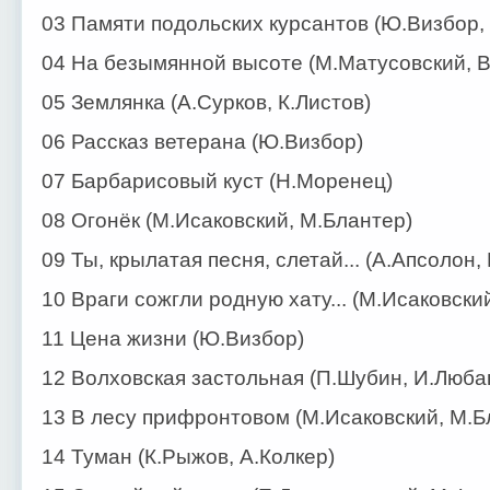
03 Памяти подольских курсантов (Ю.Визбор,
04 На безымянной высоте (М.Матусовский, В
05 Землянка (А.Сурков, К.Листов)
06 Рассказ ветерана (Ю.Визбор)
07 Барбарисовый куст (Н.Моренец)
08 Огонёк (М.Исаковский, М.Блантер)
09 Ты, крылатая песня, слетай... (А.Апсолон,
10 Враги сожгли родную хату... (М.Исаковски
11 Цена жизни (Ю.Визбор)
12 Волховская застольная (П.Шубин, И.Люба
13 В лесу прифронтовом (М.Исаковский, М.Б
14 Туман (К.Рыжов, А.Колкер)