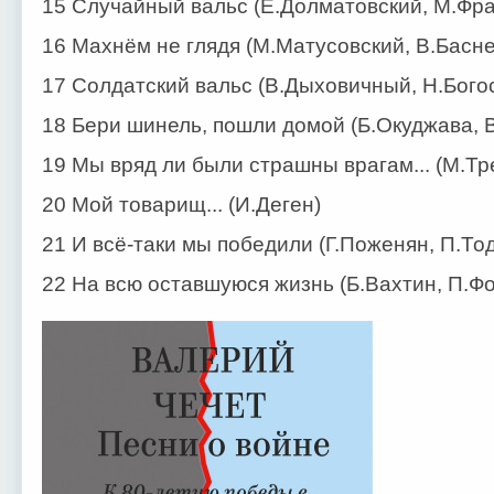
15 Случайный вальс (Е.Долматовский, М.Фра
16 Махнём не глядя (М.Матусовский, В.Басне
17 Солдатский вальс (В.Дыховичный, Н.Бого
18 Бери шинель, пошли домой (Б.Окуджава, 
19 Мы вряд ли были страшны врагам... (М.Тр
20 Мой товарищ... (И.Деген)
21 И всё-таки мы победили (Г.Поженян, П.То
22 На всю оставшуюся жизнь (Б.Вахтин, П.Ф