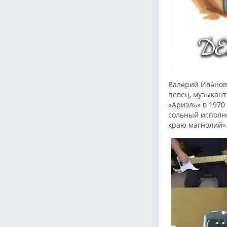
Вале́рий Ива́но
певец, музыкант
«Ариэль» в 1970 
сольный исполни
краю магнолий»