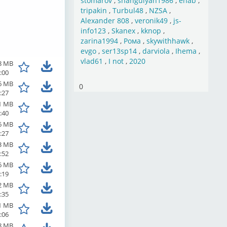
stomarov
,
shahgulyan1986
,
ehab
,
tripakin
,
Turbul48
,
NZSA
,
Alexander 808
,
veronik49
,
js-
info123
,
Skanex
,
kknop
,
zarina1994
,
Рома
,
skywithhawk
,
evgo
,
ser13sp14
,
darviola
,
Ihema
,
vlad61
,
I not
,
2020
8 MB
:00
6 MB
0
:27
1 MB
:40
6 MB
:27
3 MB
:52
6 MB
:19
2 MB
:35
1 MB
:06
8 MB