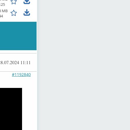
:25
8 MB
44
28.07.2024 11:11
#1192840