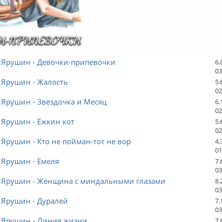
 Ярушин - Девочки-припевочки
6.
03
 Ярушин - Жалость
5.
02
 Ярушин - Звёздочка и Месяц
6.
02
 Ярушин - Ёжкин кот
5.
02
Ярушин - Кто не пойман-тот не вор
4.
01
 Ярушин - Емеля
7.
03
 Ярушин - Женщина с миндальными глазами
8.
03
 Ярушин - Дуралей
7.
03
 Ярушин - Линия жизни
7.