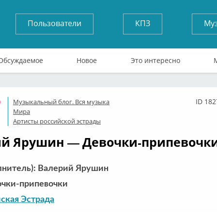
Пользователи
КПЗ
Му
Обсуждаемое
Новое
Это интересно
ID 182
Музыкальный блог. Вся музыка
Оффлайн
Мира
Артисты российской эстрады
й Ярушин — Девочки-припевочки 
лнитель): Валерий Ярушин
очки-припевочки
ская Эстрада