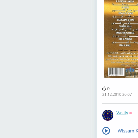
0
21.12.2010 20:07
Vasily
Офф
Wissam K