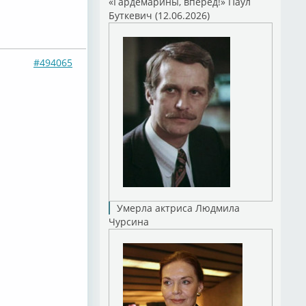
«Гардемарины, вперед!» Паул
Буткевич (12.06.2026)
#494065
Умерла актриса Людмила
Чурсина