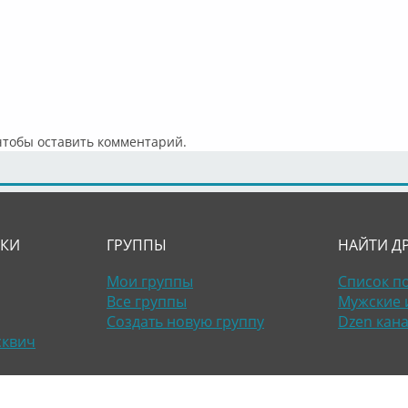
 чтобы оставить комментарий.
ЛКИ
ГРУППЫ
НАЙТИ Д
Мои группы
Список п
Все группы
Мужские 
Создать новую группу
Dzen кан
сквич