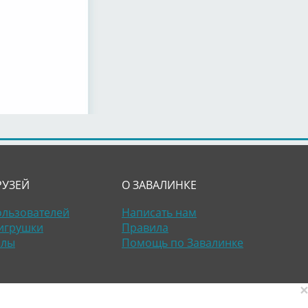
РУЗЕЙ
О ЗАВАЛИНКЕ
ользователей
Написать нам
игрушки
Правила
алы
Помощь по Завалинке
×