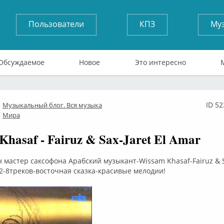
Пользователи
КПЗ
Му
Обсуждаемое
Новое
Это интересно
ID 5
Музыкальный блог. Вся музыка
лайн
Мира
Khasaf - Fairuz & Sax-Jaret El Amar
 мастер саксофона Арабский музыкант-Wissam Khasaf-Fairuz & Sa
-8треков-восточная сказка-красивые мелодии!