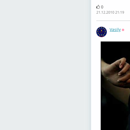
0
21.12.2010 21:19
Vasily
Офф