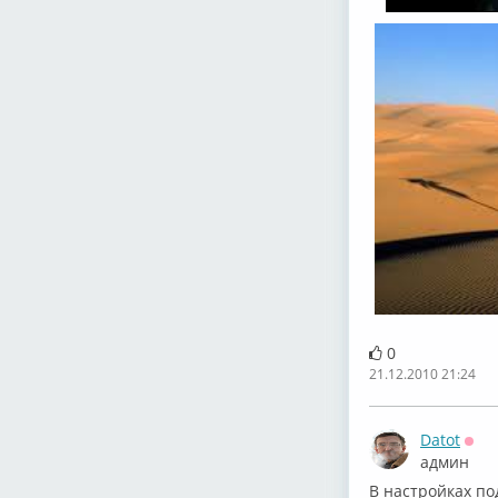
0
21.12.2010 21:24
Datot
Офф
админ
В настройках по