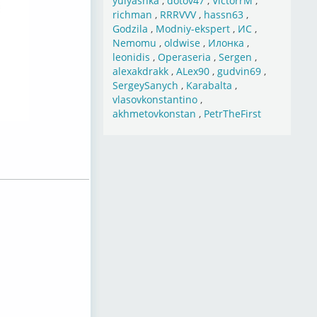
yulyashka
,
dotov47
,
VictorrM
,
richman
,
RRRVVV
,
hassn63
,
Godzila
,
Modniy-ekspert
,
ИС
,
Nemomu
,
oldwise
,
Илонка
,
leonidis
,
Operaseria
,
Sergen
,
alexakdrakk
,
ALex90
,
gudvin69
,
SergeySanych
,
Karabalta
,
vlasovkonstantino
,
akhmetovkonstan
,
PetrTheFirst