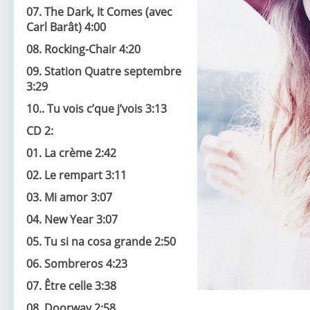
07. The Dark, It Comes (avec
Carl Barât) 4:00
08. Rocking-Chair 4:20
09. Station Quatre septembre
3:29
10.. Tu vois c’que j’vois 3:13
CD 2:
01. La crème 2:42
02. Le rempart 3:11
03. Mi amor 3:07
04. New Year 3:07
05. Tu si na cosa grande 2:50
06. Sombreros 4:23
07. Être celle 3:38
08. Doorway 2:58