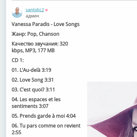
santolic2
Оффлайн
админ
Vanessa Paradis - Love Songs
Жанр: Pop, Chanson
Качество звучания: 320
kbps,
MP3,
177 MB
CD 1:
01. L’Au-delà 3:19
02. Love Song 3:31
03. C’est quoi? 3:11
04. Les espaces et les
sentiments 3:07
05. Prends garde à moi 4:04
06. Tu pars comme on revient
2:55