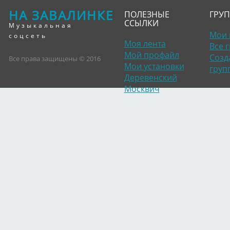
НА ЗАВАЛИНКЕ
ПОЛЕЗНЫЕ
ГРУ
ССЫЛКИ
Музыкальная
Мои 
соцсеть
Моя лента
Все 
Мой профайл
Созд
Все права защищены © 2016
Мои установки
груп
Деревенский
Москвич