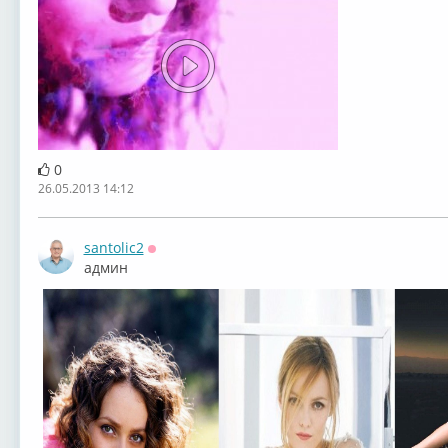
0
26.05.2013 14:12
santolic2
Оффлайн
админ