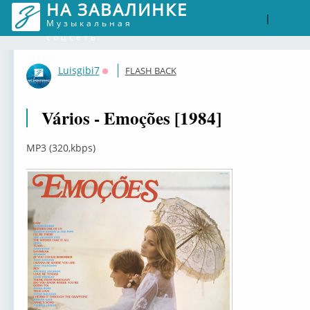
НА ЗАВАЛИНКЕ
Войти
Рег
|
Музыкальная
соцсеть
Luisgibi7
FLASH BACK
Оффлайн
Vários - Emoções [1984]
MP3 (320,kbps)