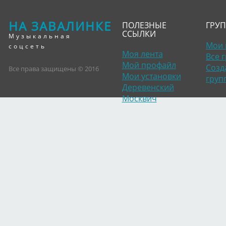
НА ЗАВАЛИНКЕ
ПОЛЕЗНЫЕ
ГРУ
ССЫЛКИ
Музыкальная
Мои 
соцсеть
Моя лента
Все 
Мой профайл
Созд
Все права защищены © 2016
Мои установки
груп
Деревенский
Москвич