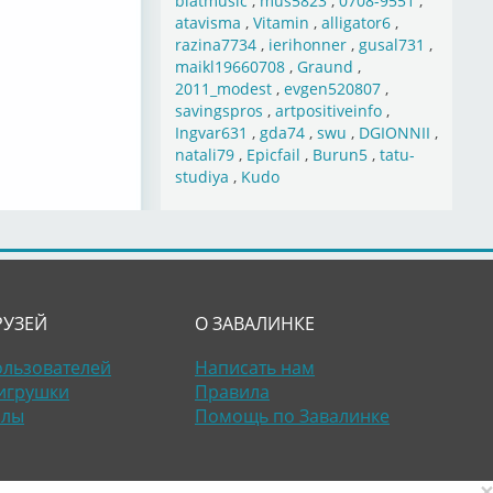
blatmusic
,
mus5823
,
0708-9551
,
atavisma
,
Vitamin
,
alligator6
,
razina7734
,
ierihonner
,
gusal731
,
maikl19660708
,
Graund
,
2011_modest
,
evgen520807
,
savingspros
,
artpositiveinfo
,
Ingvar631
,
gda74
,
swu
,
DGIONNII
,
natali79
,
Epicfail
,
Burun5
,
tatu-
studiya
,
Kudo
РУЗЕЙ
О ЗАВАЛИНКЕ
ользователей
Написать нам
игрушки
Правила
алы
Помощь по Завалинке
×