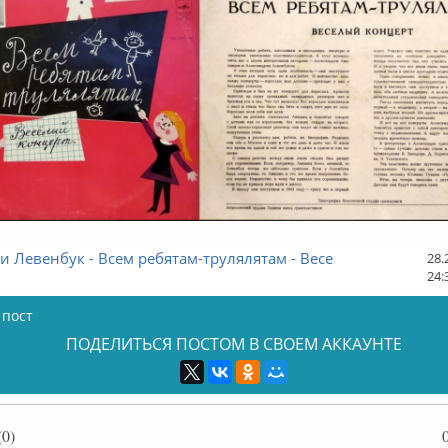
 Левенбук - Всем ребятам-трулялятам - Весе
28.
24:
 пост
ПОДЕЛИТЬСЯ ПОСТОМ В СВОЕМ АККАУНТЕ
0)