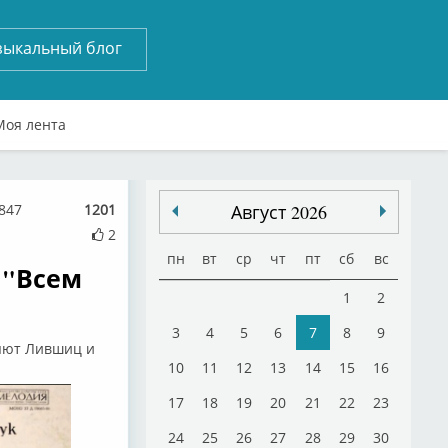
зыкальный блог
Моя лента
847
1201
Август 2026
2
пн
вт
ср
чт
пт
сб
вс
 "Всем
1
2
3
4
5
6
7
8
9
няют Лившиц и
10
11
12
13
14
15
16
17
18
19
20
21
22
23
24
25
26
27
28
29
30