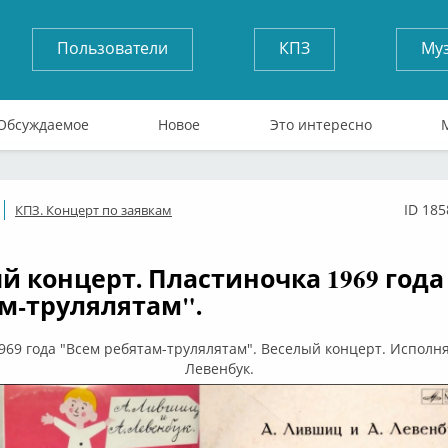
Пользователи
КПЗ
Му
Обсуждаемое
Новое
Это интересно
ID 185
КПЗ. Концерт по заявкам
ффлайн
й концерт. Пластиночка 1969 года
м-трулялятам".
969 года "Всем ребятам-трулялятам". Веселый концерт. Испол
Левенбук.