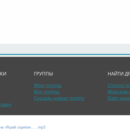
ЛКИ
ГРУППЫ
НАЙТИ Д
Мои группы
Список п
Все группы
Мужские 
Создать новую группу
Dzen кан
сквич
а -Играй скрипач......mp3