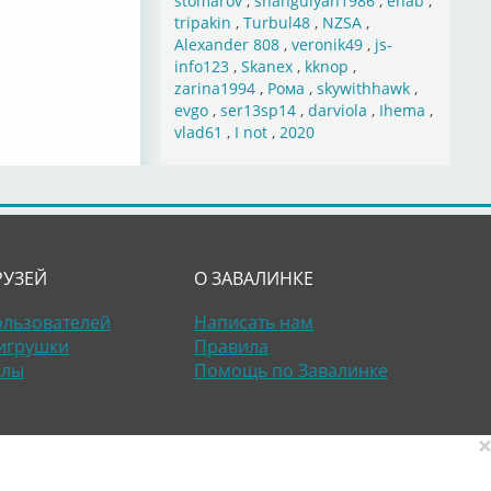
stomarov
,
shahgulyan1986
,
ehab
,
tripakin
,
Turbul48
,
NZSA
,
Alexander 808
,
veronik49
,
js-
info123
,
Skanex
,
kknop
,
zarina1994
,
Рома
,
skywithhawk
,
evgo
,
ser13sp14
,
darviola
,
Ihema
,
vlad61
,
I not
,
2020
РУЗЕЙ
О ЗАВАЛИНКЕ
ользователей
Написать нам
игрушки
Правила
алы
Помощь по Завалинке
×