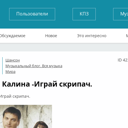
Пользователи
КПЗ
Му
Обсуждаемое
Новое
Это интересно
ID 4
Шансон
ффлайн
Музыкальный блог. Вся музыка
Мира
 Калина -Играй скрипач.
Играй скрипач.