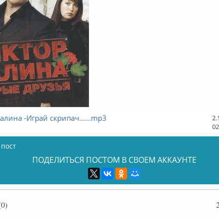
алина -Играй скрипач......mp3
2.
02
 пост
ПОДЕЛИТЬСЯ ПОСТОМ В СВОЕМ АККАУНТЕ
0)