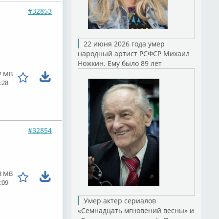
#32853
22 июня 2026 года умер
народный артист РСФСР Михаил
Ножкин. Ему было 89 лет
2 MB
:28
#32854
3 MB
:09
Умер актер сериалов
«Семнадцать мгновений весны» и