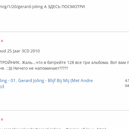
лайн
com/g/1/20/gerard-joling А ЗДЕСЬ ПОСМОТРИ
Оффлайн
Goud 25 Jaar 3CD 2010
. ТРОЙНИК. Жаль...что в битрейте 128 все три альбома. Вот вам 
. ::))) Ничего не напоминает?????
ing - 01. Gerard Joling - Blijf Bij Mij (Met Andre
4.
04
p3
Оффлайн