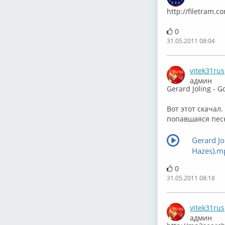
Офф
http://filetram.
0
31.05.2011 08:04
vitek31rus
админ
Gerard Joling - 
Вот этот скачал
попавшаяся песня
Gerard Jol
Hazes).m
0
31.05.2011 08:18
vitek31rus
админ