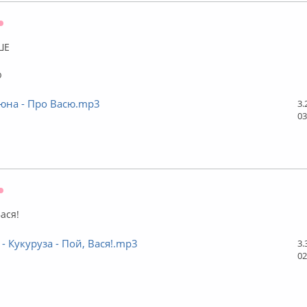
Оффлайн
ШЕ
ю
юна - Про Васю.mp3
3.
03
Оффлайн
Вася!
 - Кукуруза - Пой, Вася!.mp3
3.
02