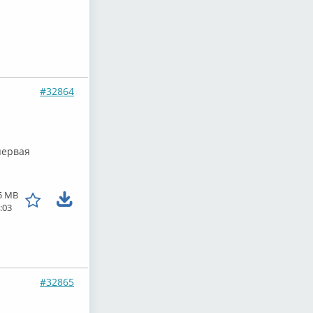
#32864
первая
5 MB
:03
#32865