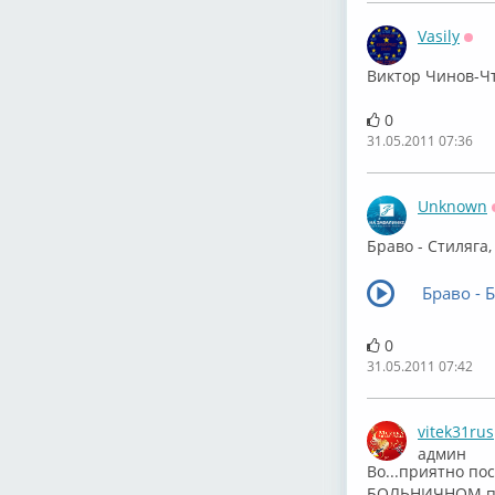
Vasily
Офф
Виктор Чинов-Чт
0
31.05.2011 07:36
Unknown
Браво - Стиляга,
Браво - 
0
31.05.2011 07:42
vitek31rus
админ
Во...приятно по
БОЛЬНИЧНОМ пока