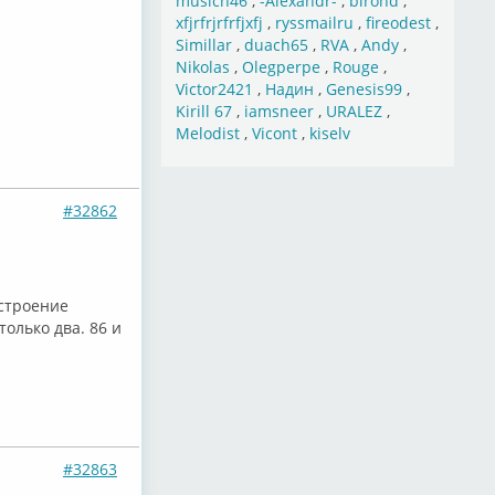
musich46
,
-Alexandr-
,
birond
,
xfjrfrjrfrfjxfj
,
ryssmailru
,
fireodest
,
Simillar
,
duach65
,
RVA
,
Andy
,
Nikolas
,
Olegperpe
,
Rouge
,
Victor2421
,
Надин
,
Genesis99
,
Kirill 67
,
iamsneer
,
URALEZ
,
Melodist
,
Vicont
,
kiselv
#32862
астроение
только два. 86 и
#32863