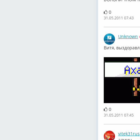
0
31.05.2011 07:43
Unknown
Витя, выздоравл
0
31.05.2011 07:45
vitek31rus
админ