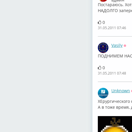
Постараюсь. Хот
НАДОЛГО заперет
0
31.05.2011 07:46
Vasily
Офф
ПОДНИМЕМ НАС
0
31.05.2011 07:48
Unknown
ХЕрургического не
А в тоже время,