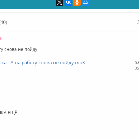
40)
Оффлайн
ту снова не пойду
ока - А на работу снова не пойду.mp3
5.
05
лайн
НКА ЕЩЁ