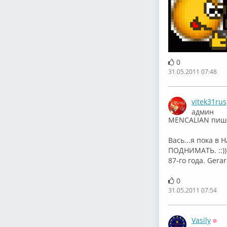
0
31.05.2011 07:48
vitek31rus
админ
MENCALIAN пиш
Вась...я пока в
ПОДНИМАТЬ. ::))
87-го года. Gerar
0
31.05.2011 07:54
Vasily