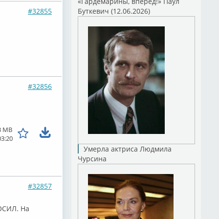
«Гардемарины, вперед!» Паул
#32855
Буткевич (12.06.2026)
#32856
3 MB
03:20
Умерла актриса Людмила
Чурсина
#32857
РОСИЛ. На