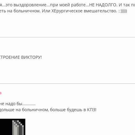
я...это выздоровление...при моей работе...НЕ НАДОЛГО. И так 
ь на больничном. Или ХЕрургическое вмешательство. ::)))))
лайн
ТРОЕНИЕ ВИКТОРУ!
Оффлайн
 надо бы...........
 дольше на больничном, больше будешь в КПЗ!