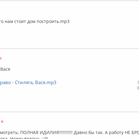
лайн
о нам стоит дом построить.mp3
Оффлайн
 Вася
Браво - Стиляга, Вася.mp3
Оффлайн
смотреть: ПОЛНАЯ ИДИЛИЯ!!!!!!!!!!! Давно бы так. А работу НЕ Б
. Ножку волочу. ::)))