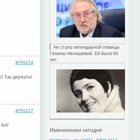
Не стало легендарной певицы
Галины Ненашевой. Ей было 85
лет
#755214
р! Так держать!
#755217
 БАГ
Именинники сегодня