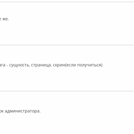
лайн
е же.
флайн
га - сущность, страница, скрин(если получиться)
флайн
ок администратора.