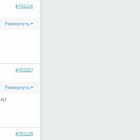
#755226
Развернуть
#755227
Развернуть
f5?
#755228