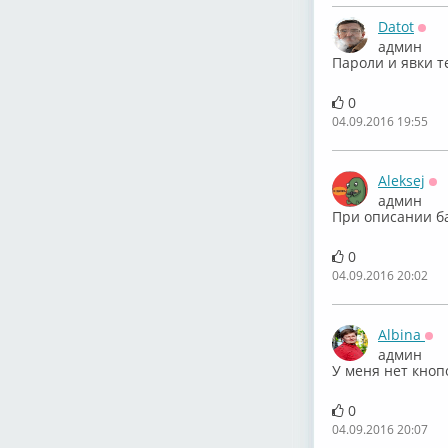
Datot
Офф
админ
Пароли и явки т
0
04.09.2016 19:55
Aleksej
Оф
админ
При описании ба
0
04.09.2016 20:02
Albina
Оф
админ
У меня нет кноп
0
04.09.2016 20:07