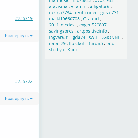
blatmusic
,
mus5823
,
0708-9551
,
atavisma
,
Vitamin
,
alligator6
,
razina7734
,
ierihonner
,
gusal731
,
#755219
maikl19660708
,
Graund
,
2011_modest
,
evgen520807
,
savingspros
,
artpositiveinfo
,
Развернуть
Ingvar631
,
gda74
,
swu
,
DGIONNII
,
natali79
,
Epicfail
,
Burun5
,
tatu-
studiya
,
Kudo
#755222
Развернуть