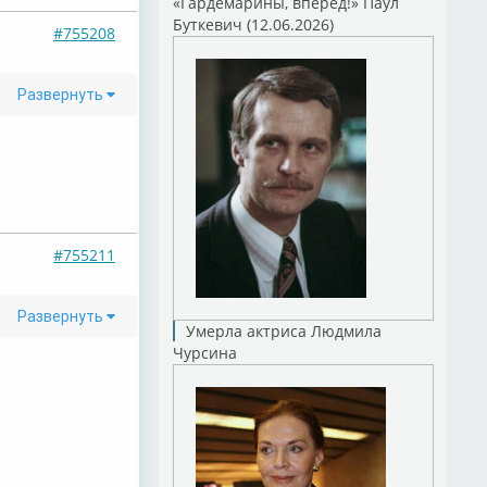
«Гардемарины, вперед!» Паул
Буткевич (12.06.2026)
#755208
Развернуть
#755211
Развернуть
Умерла актриса Людмила
Чурсина