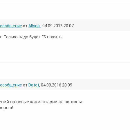
лайн
сообщение
от
Albina
, 04.09.2016 20:07
т. Только надо будет F5 нажать
флайн
сообщение
от
Datot
, 04.09.2016 20:09
ений на новые комментарии не активны.
хорош!