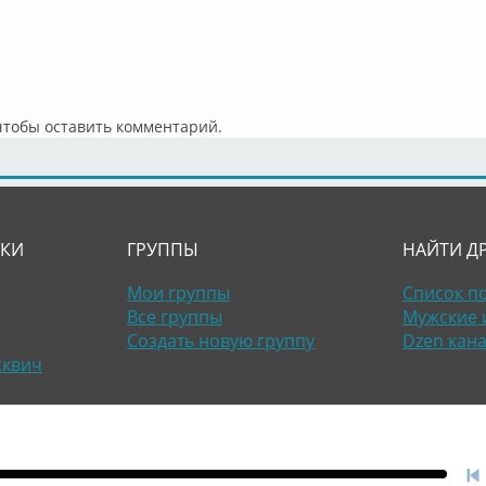
 чтобы оставить комментарий.
ЛКИ
ГРУППЫ
НАЙТИ Д
Мои группы
Список п
Все группы
Мужские 
Создать новую группу
Dzen кан
сквич