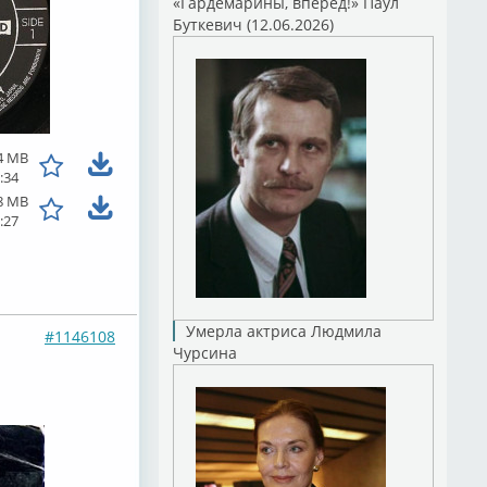
«Гардемарины, вперед!» Паул
Буткевич (12.06.2026)
4 MB
:34
8 MB
:27
Умерла актриса Людмила
#1146108
Чурсина