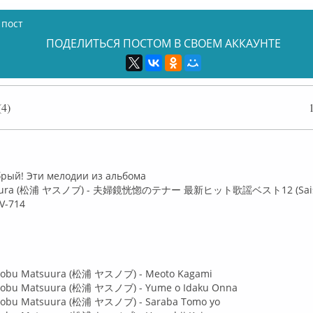
 пост
ПОДЕЛИТЬСЯ ПОСТОМ В СВОЕМ АККАУНТЕ
4)
лайн
брый! Эти мелодии из альбома
tsuura (松浦 ヤスノブ) - 夫婦鏡恍惚のテナー 最新ヒット歌謡ベスト12 (Saishin
JV-714
sunobu Matsuura (松浦 ヤスノブ) - Meoto Kagami
unobu Matsuura (松浦 ヤスノブ) - Yume o Idaku Onna
unobu Matsuura (松浦 ヤスノブ) - Saraba Tomo yo