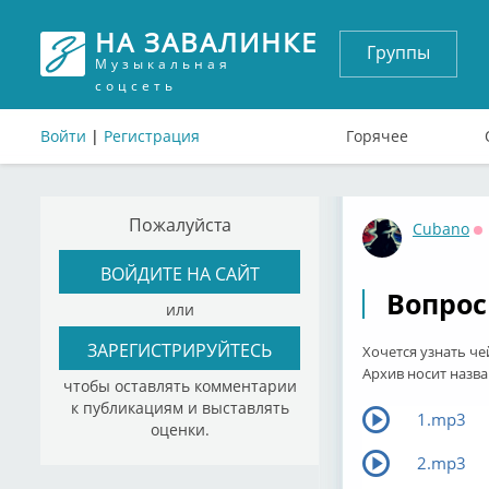
НА ЗАВАЛИНКЕ
Группы
Музыкальная
соцсеть
Войти
|
Регистрация
Горячее
Пожалуйста
Cubano
О
ВОЙДИТЕ НА САЙТ
Вопрос
или
ЗАРЕГИСТРИРУЙТЕСЬ
Хочется узнать че
Архив носит назван
чтобы оставлять комментарии
к публикациям и выставлять
1.mp3
оценки.
2.mp3