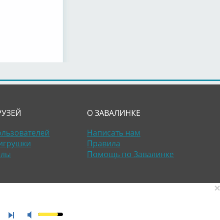
РУЗЕЙ
О ЗАВАЛИНКЕ
ользователей
Написать нам
игрушки
Правила
алы
Помощь по Завалинке
×