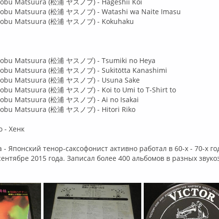
unobu Matsuura (松浦 ヤスノブ) - Hageshii Koi
unobu Matsuura (松浦 ヤスノブ) - Watashi wa Naite Imasu
sunobu Matsuura (松浦 ヤスノブ) - Kokuhaku
unobu Matsuura (松浦 ヤスノブ) - Tsumiki no Heya
unobu Matsuura (松浦 ヤスノブ) - Sukitōtta Kanashimi
unobu Matsuura (松浦 ヤスノブ) - Usuna Sake
nobu Matsuura (松浦 ヤスノブ) - Koi to Umi to T-Shirt to
unobu Matsuura (松浦 ヤスノブ) - Ai no Isakai
unobu Matsuura (松浦 ヤスノブ) - Hitori Riko
 - Хенк
- Японский тенор-саксофонист активно работал в 60-х - 70-х го
сентябре 2015 года. Записал более 400 альбомов в разных зву