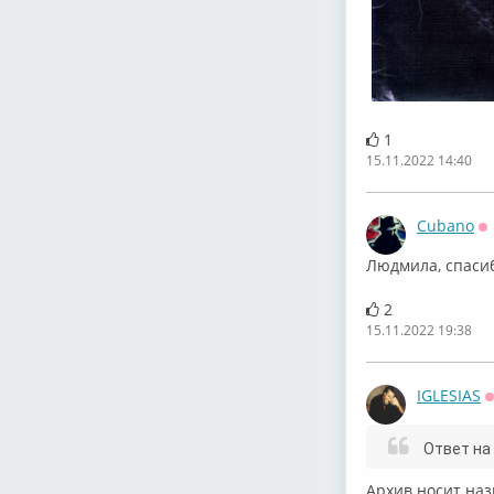
1
15.11.2022 14:40
Cubano
О
Людмила, спаси
2
15.11.2022 19:38
IGLESIAS
Ответ на
⁣Архив носит назв