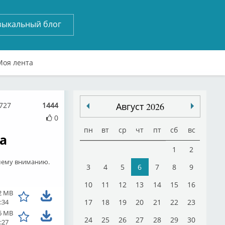
зыкальный блог
Моя лента
727
1444
Август 2026
0
пн
вт
ср
чт
пт
сб
вс
а
1
2
ашему вниманию.
3
4
5
6
7
8
9
10
11
12
13
14
15
16
2 MB
:34
17
18
19
20
21
22
23
6 MB
24
25
26
27
28
29
30
:27