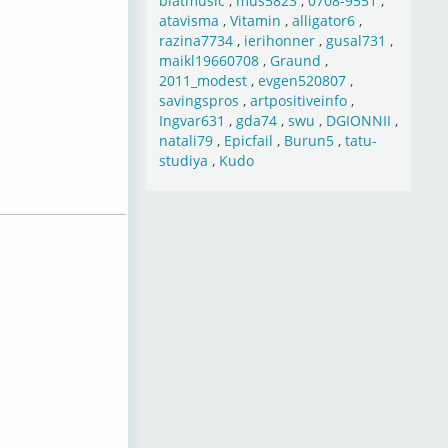
blatmusic
,
mus5823
,
0708-9551
,
atavisma
,
Vitamin
,
alligator6
,
razina7734
,
ierihonner
,
gusal731
,
maikl19660708
,
Graund
,
2011_modest
,
evgen520807
,
savingspros
,
artpositiveinfo
,
Ingvar631
,
gda74
,
swu
,
DGIONNII
,
natali79
,
Epicfail
,
Burun5
,
tatu-
studiya
,
Kudo