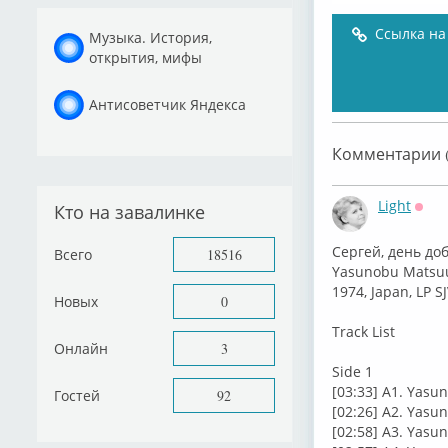
Ссылка на
Музыка. История,
открытия, мифы
Антисоветчик Яндекса
Комментарии (
Light
Кто на завалинке
Офф
Сергей, день до
Всего
18516
⁣Yasunobu Ma
1974, Japan, LP S
Новых
0
⁣Track List
Онлайн
3
Side 1
[03:33] A1. Ya
Гостей
92
[02:26] A2. Yas
[02:58] A3. Yas