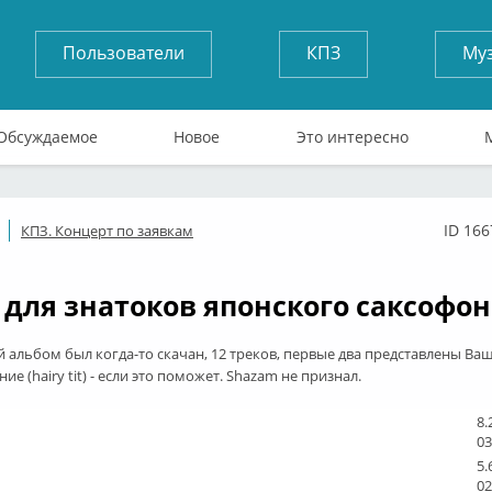
Пользователи
КПЗ
Му
Обсуждаемое
Новое
Это интересно
ID 166
КПЗ. Концерт по заявкам
ффлайн
 для знатоков японского саксофон
й альбом был когда-то скачан, 12 треков, первые два представлены В
ие (hairy tit) - если это поможет. Shazam не признал.
8.
03
5.
02