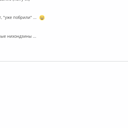
, "уже побрили" ...
ые ⁣нихондзины ...