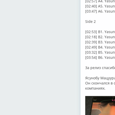
[02:57] A4. Yas
[02:40] A5. Yas
[03:47] A6. Ya
Side 2
[02:53] B1. Yas
[02:18] B2. Yas
[02:39] B3. Yas
[02:49] B4. Yasu
[03:32] B5. Yas
[03:54] B6. Yas
За релиз спасибо
Ясунобу Мацуура 
Он скончался в 
компаниях.