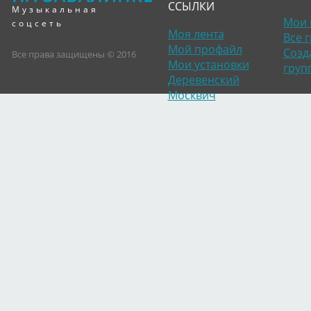
ССЫЛКИ
Музыкальная
Мои 
соцсеть
Моя лента
Все 
Мой профайл
Созд
Все права защищены © 2016
Мои установки
груп
Деревенский
Москвич