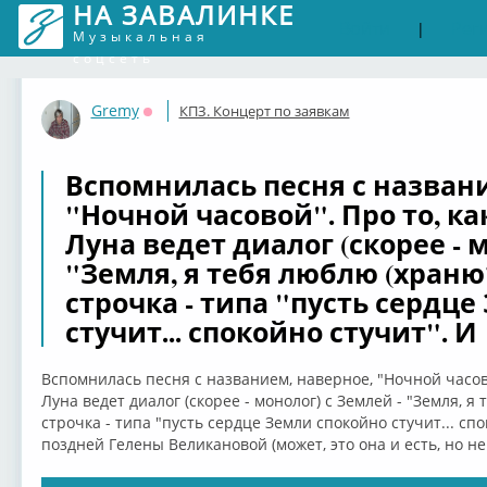
НА ЗАВАЛИНКЕ
Войти
Рег
|
Музыкальная
соцсеть
Gremy
КПЗ. Концерт по заявкам
Оффлайн
Вспомнилась песня с названи
"Ночной часовой". Про то, к
Луна ведет диалог (скорее - м
"Земля, я тебя люблю (храню?
строчка - типа "пусть сердц
стучит... спокойно стучит". И
Вспомнилась песня с названием, наверное, "Ночной часов
Луна ведет диалог (скорее - монолог) с Землей - "Земля, я 
строчка - типа "пусть сердце Земли спокойно стучит... спо
поздней Гелены Великановой (может, это она и есть, но н