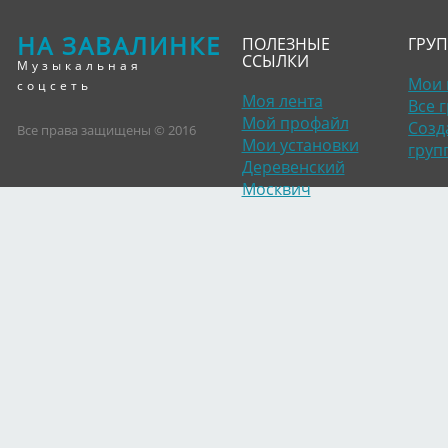
НА ЗАВАЛИНКЕ
ПОЛЕЗНЫЕ
ГРУ
ССЫЛКИ
Музыкальная
Мои 
соцсеть
Моя лента
Все 
Мой профайл
Созд
Все права защищены © 2016
Мои установки
груп
Деревенский
Москвич