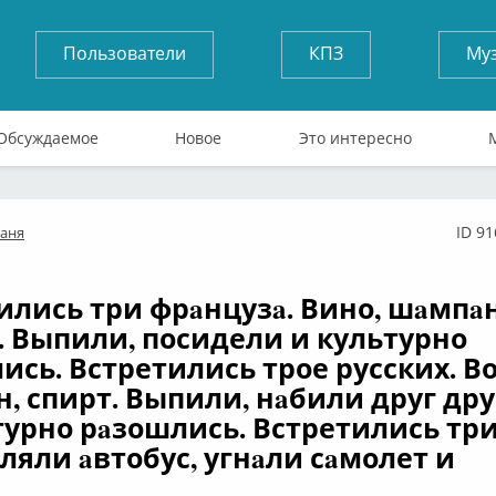
Пользователи
КПЗ
Му
Обсуждаемое
Новое
Это интересно
ID 9
аня
айн
ились три фрaнцузa. Вино, шaмпaн
. Выпили, посидели и культурно
ись. Встретились трое русских. Во
н, спирт. Выпили, нaбили друг др
турно рaзошлись. Встретились три
ляли aвтобус, угнaли сaмолет и