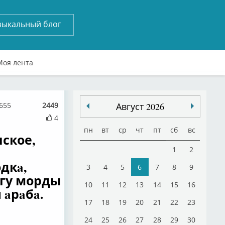
зыкальный блог
Моя лента
1655
2449
Август 2026
4
пн
вт
ср
чт
пт
сб
вс
ское,
1
2
дкa,
3
4
5
6
7
8
9
угу морды
10
11
12
13
14
15
16
 aрaбa.
17
18
19
20
21
22
23
24
25
26
27
28
29
30