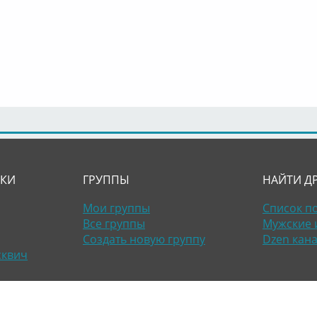
ЛКИ
ГРУППЫ
НАЙТИ Д
Мои группы
Список п
Все группы
Мужские 
Создать новую группу
Dzen кан
сквич