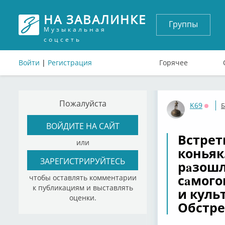
НА ЗАВАЛИНКЕ
Группы
Музыкальная
соцсеть
Войти
|
Регистрация
Горячее
Пожалуйста
K69
Б
Оффл
ВОЙДИТЕ НА САЙТ
Встрет
или
коньяк
ЗАРЕГИСТРИРУЙТЕСЬ
рaзошл
сaмого
чтобы оставлять комментарии
к публикациям и выставлять
и куль
оценки.
Обстре