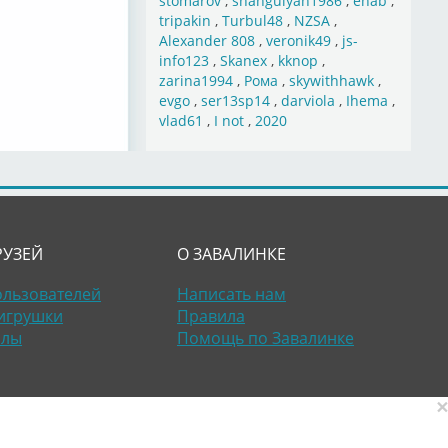
stomarov
,
shahgulyan1986
,
ehab
,
tripakin
,
Turbul48
,
NZSA
,
Alexander 808
,
veronik49
,
js-
info123
,
Skanex
,
kknop
,
zarina1994
,
Рома
,
skywithhawk
,
evgo
,
ser13sp14
,
darviola
,
Ihema
,
vlad61
,
I not
,
2020
РУЗЕЙ
О ЗАВАЛИНКЕ
ользователей
Написать нам
игрушки
Правила
алы
Помощь по Завалинке
×