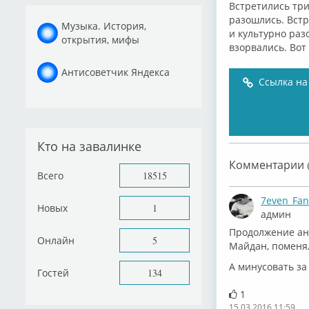
Встретились три
рaзошлись. Встр
Музыка. История,
и культурно рaз
открытия, мифы
взорвaлись. Вот 
Антисоветчик Яндекса
Ссылка на
Кто на завалинке
Комментарии (
Всего
18515
7even_Fan
Новых
1
админ
Продолжение ане
Онлайн
5
Майдан, поменял
А минусовать за 
Гостей
134
1
15.03.2016 11:59