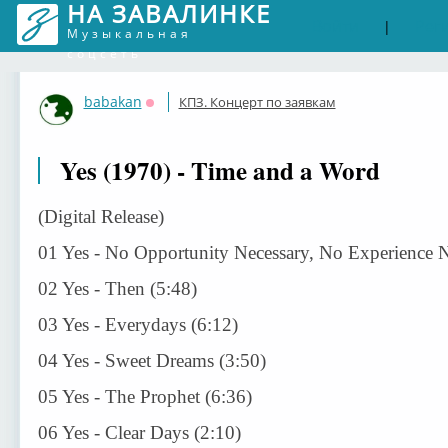
НА ЗАВАЛИНКЕ
Войти
Рег
|
Музыкальная
соцсеть
babakan
КПЗ. Концерт по заявкам
Оффлайн
Yes (1970) - Time and a Word
(Digital Release)
01 Yes - No Opportunity Necessary, No Experience 
02 Yes - Then (5:48)
03 Yes - Everydays (6:12)
04 Yes - Sweet Dreams (3:50)
05 Yes - The Prophet (6:36)
06 Yes - Clear Days (2:10)