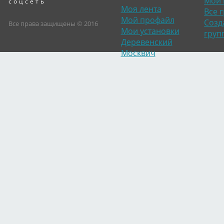
Мои 
соцсеть
Моя лента
Все 
Мой профайл
Созд
Все права защищены © 2016
Мои установки
груп
Деревенский
Москвич