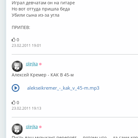
Играл девчатам он на гитаре
Но вот оттуда пришла беда
Убили сына из-за угла
ПРИПЕВ:
0
23.02.2011 19:01
olejka
Оффлайн
Алексей Кремер - КАК В 45-м
alekseikremer_-_kak_v_45-m.mp3
0
23.02.2011 19:13
olejka
Оффлайн
Пусть ваш музыкант перепоёт.....потому что.....да сами ко