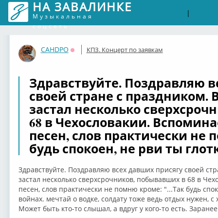
НА ЗАВАЛИНКЕ
Войти
Рег
|
Музыкальная
соцсеть
CAHDPO
КПЗ. Концерт по заявкам
Оффлайн
Здравствуйте. Поздравляю в
своей стране с праздником. 
застал несколько сверхсроч
68 в Чехословакии. Вспомина
песен, слов практически не п
будь спокоен, не рви ты глот
Здравствуйте. Поздравляю всех давших присягу своей стр
застал несколько сверхсрочников, побывавших в 68 в Чех
песен, слов практически не помню кроме: "...Так будь спок
войнах. мечтай о водке, солдату тоже ведь отдых нужен, 
Может быть кто-то слышал, а вдруг у кого-то есть. Заране