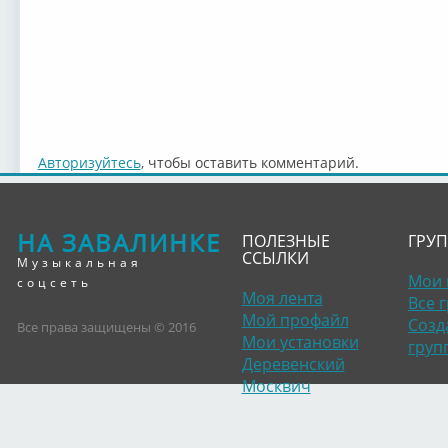
Авторизуйтесь
, чтобы оставить комментарий.
НА ЗАВАЛИНКЕ
ПОЛЕЗНЫЕ
ГРУ
ССЫЛКИ
Музыкальная
Мои 
соцсеть
Моя лента
Все 
Мой профайл
Созд
Все права защищены © 2016
Мои установки
груп
Деревенский
Москвич