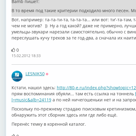
Bamb пишет:
В то время под такие критерии подходило много песен. Мо
Вот, например: та-та-ти-та, та-та-та... или вот: ти'-та-там, 
чем не мотив?
)) Ну а год какой? даже не примерно, луч
умельцы-звукари нарезали самостоятельно, обычно с вини
переслушать кучу треков за те год-два, а сначала их наити!
0
15.02.2012 18:33
LESNIK50
Оффлайн
Кстати, нашол здесь:
http://80-e.ru/index.php?showtopic=1
прям воспоминания обуяли... там есть ссылка на тоннель
l=music&alb=24119
а по ней ничегошеньки нет и на запрос
Поскольку по-прежнему страдаю поисковым кретинизмом, 
обнаружить этот сборник здесь или где либо ещё.
Перенёс темку в коренной каталог.