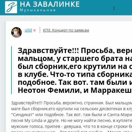
НА ЗАВАЛИНКЕ
Войти
Рег
|
Музыкальная
соцсеть
ulol
КПЗ. Концерт по заявкам
Оффлайн
Здравствуйте!!! Просьба, вер
мальцом, у старшего брата 
был сборник,его крутили на 
в клубе. Что-то типа сборни
подобное. Так вот. там были
Неотон Фемили, и Марракеш
Здравствуйте!!! Просьба, вероятно, странная. Был мальцо
маге был сборник,его крутили на сельских дисвотеках в кл
"Синдикат" или подобное. Так вот. там были и Санта-Мар
песня My Linda и друге. Но не могу найти песню, в купле
мужские голоса, припев - девушка, что то в конце строки бы