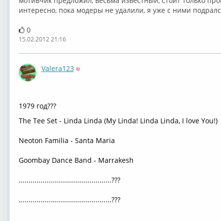
мотивчик предложил, весьма известный, стоит только пр
интересно, пока модеры не удалили, я уже с ними подрал
0
15.02.2012 21:16
Valera123
Оффлайн
1979 год???
The Tee Set - Linda Linda (My Linda! Linda Linda, I love You!)
Neoton Familia - Santa Maria
Goombay Dance Band - Marrakesh
...............................................???
...............................................???