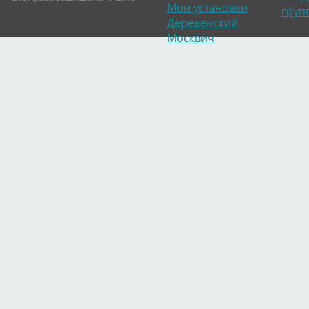
Мои установки
груп
Деревенский
Москвич