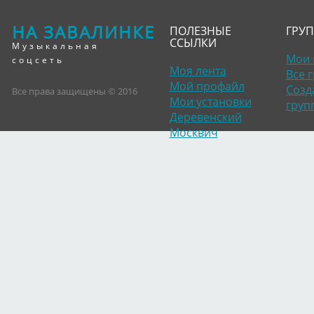
НА ЗАВАЛИНКЕ
ПОЛЕЗНЫЕ
ГРУ
ССЫЛКИ
Музыкальная
Мои 
соцсеть
Моя лента
Все 
Мой профайл
Созд
Все права защищены © 2016
Мои установки
груп
Деревенский
Москвич