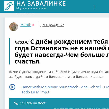
НА ЗАВАЛИНКЕ
Войти
Рег
|
Музыкальная
соцсеть
Martih
День рождения
Оффлайн
@zoe С днём рождением тебя
года Остановить не в нашей в
будет навсегда-Чем больше 
счастья.
@zoe С днём рождением тебя Зоя! Неумолимые года Остано
же будет навсегда-Чем больше лет,тем больше счастья.
Dance with Me Movie Soundtrack - Ana Gabriel - Er
Todo En Mi.mp3
Ссылка на пост