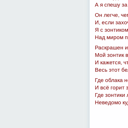
А я спешу за
Он легче, че
И, если захо
Я с зонтиком
Над миром п
Раскрашен и
Мой зонтик в
И кажется, ч
Весь этот бе
Где облака н
И всё горит 
Где зонтики
Неведомо ку