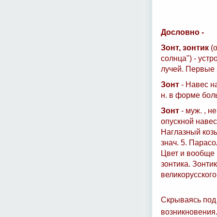
Дословно -
Зонт, зонтик
(о
солнца") - уст
лучей. Первые 
Зонт
- Навес н
н. в форме бол
Зонт
- муж. , н
опускной навес
Наглазный козыр
знач. 5. Парас
Цвет и вообще 
зонтика. Зонти
великорусского
Скрываясь под 
возникновения. 