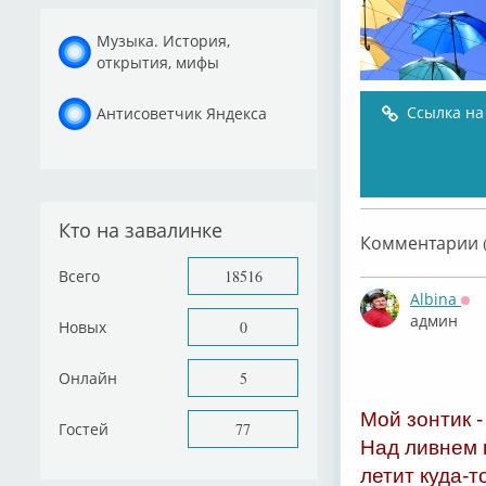
Музыка. История,
открытия, мифы
Ссылка на
Антисоветчик Яндекса
Кто на завалинке
Комментарии (
Всего
18516
Albina
Оф
админ
Новых
0
Онлайн
5
Мой зонтик -
Гостей
77
Над ливнем 
летит куда-т