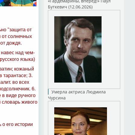
«Гардемарины, вперед!» Паул
Буткевич (12.06.2026)
ьно "защита от
и от солнечных
от дождя.
 навес над чем-
русского языка)
 затин; кожаный
 тарантасе; 3.
алит. во всех
подсолнечник. 6.
Умерла актриса Людмила
 в виде ручного
Чурсина
й словарь живого
 о его истории