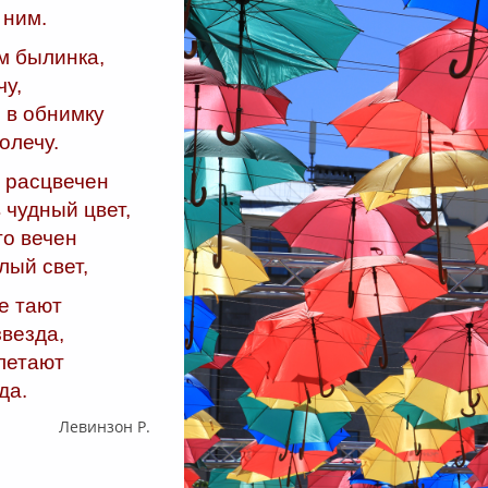
 ним.
м былинка,
чу,
 в обнимку
олечу.
 расцвечен
 чудный цвет,
то вечен
лый свет,
е тают
звезда,
 летают
да.
Левинзон Р.