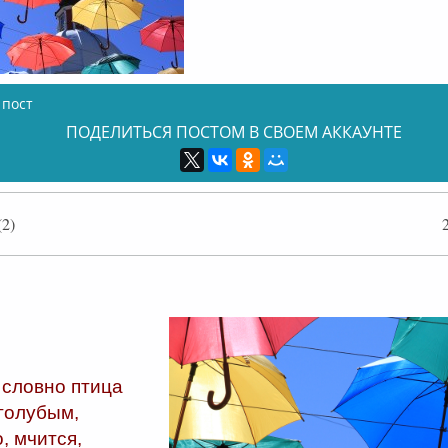
 пост
ПОДЕЛИТЬСЯ ПОСТОМ В СВОЕМ АККАУНТЕ
2)
флайн
 словно птица
голубым,
о, мчится,