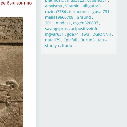
blatmusic
,
mus5823
,
0708-9551
,
ее был зонт по
atavisma
,
Vitamin
,
alligator6
,
razina7734
,
ierihonner
,
gusal731
,
maikl19660708
,
Graund
,
2011_modest
,
evgen520807
,
savingspros
,
artpositiveinfo
,
Ingvar631
,
gda74
,
swu
,
DGIONNII
,
natali79
,
Epicfail
,
Burun5
,
tatu-
studiya
,
Kudo