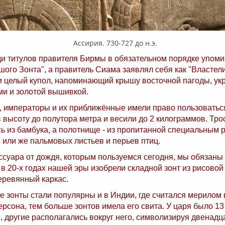
Ассирия. 730-727 до н.э.
ди титулов правителя Бирмы в обязательном порядке упоми
ого Зонта", а правитель Сиама заявлял себя как "Властелин
и целый купол, напоминающий крышу восточной пагоды, у
ми и золотой вышивкой.
 императоры и их приближённые имели право пользоваться
 высоту до полутора метра и весили до 2 килограммов. Тро
ь из бамбука, а полотнище - из пропитанной специальным 
 или же пальмовых листьев и перьев птиц.
ссуара от дождя, которым пользуемся сегодня, мы обязаны 
 в 20-х годах нашей эры изобрели складной зонт из рисовой
еревянный каркас.
 зонты стали популярны и в Индии, где считался мерилом 
рсона, тем больше зонтов имела его свита. У царя было 13
, другие располагались вокруг него, символизируя двенадц