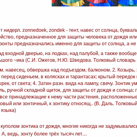
т нидерл. zonnedoek, zondek - тент, навес от солнца, буквал
ройство, предназначенное для защиты человека от дождя ил
зонты предназначались именно для защиты от солнца, а не 
ад входной дверью, на лодках, над палубой, а также вообще
ьшого ~ика (С.И. Ожегов, Н.Ю. Шведова. Толковый словарь 
ем. навесец, обвершка над подъездом, балконом. 2. Козырь,
 перед сиденьем, в колясках и тарантасах; крытый передок в
ек, от света; 4. Затин разн. вида на лампу, свечу. Зонтик ум
оль, ручной складной щиток, для защиты от дождя и солнца; 
все принадлежащие к нему части растения, расположенные
ковый или зонтичный, к зонтику относящ.. (В. Даль. Толковы
 языка)
куполом зонтика от дождя, многие никогда не задумывались
...
А, ведь, зонту более трёх тысяч лет