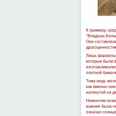
К примеру, сре
"Владыка Больш
Они составлял
драгоценностя
Лишь фараоны,
которые были в
изготавливалис
плотной бумаги
Тому виду аксе
как именно они
натянутой на д
Немногим позже
важнее была пе
означал солнце