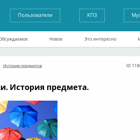
Пользователи
КПЗ
Му
Обсуждаемое
Новое
Это интересно
ID 118
История предметов
флайн
и. История предмета.