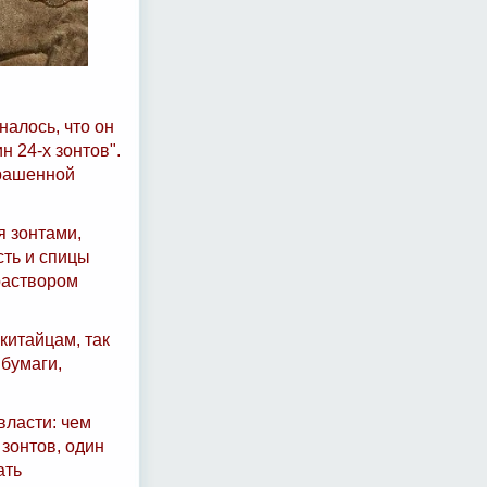
налось, что он
 24-х зонтов".
крашенной
 зонтами,
сть и спицы
раствором
китайцам, так
 бумаги,
власти: чем
 зонтов, один
ать