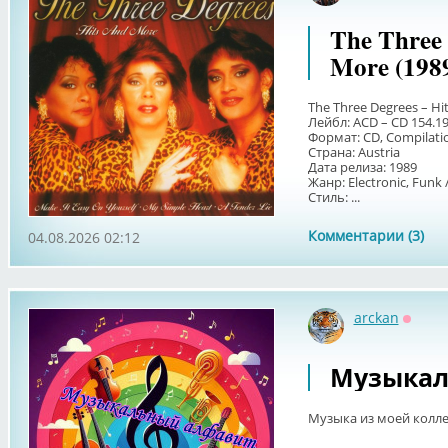
The Three 
More (198
The Three Degrees – Hi
Лейбл: ACD – CD 154.1
Формат: CD, Compilati
Страна: Austria
Дата релиза: 1989
Жанр: Electronic, Funk 
Стиль: ...
Комментарии (3)
04.08.2026 02:12
arckan
Оффл
Музыкал
Музыка из моей колл