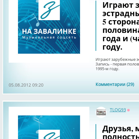
Играют 
эстрадны
5 сторона
половина
года и (ч
году.
Играют зарубежные эс
Запись - первая полови
1995-м году.
Комментарии (29)
05.08.2012 09:20
TLOG93
Оффл
Друзья, 
полность