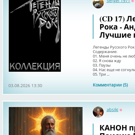
Sergei 1971
О
(CD 17) 
Рока - А
Лучшие п
Легенды Русского Рок
Содержание:
01. Меня очень не люб
02. Я снова жду
03. Паузы
04. Нас еще не согнул
05. Три ...
Комментарии (5)
03.08.2026 13:30
absiki
Оффла
КАНОН п