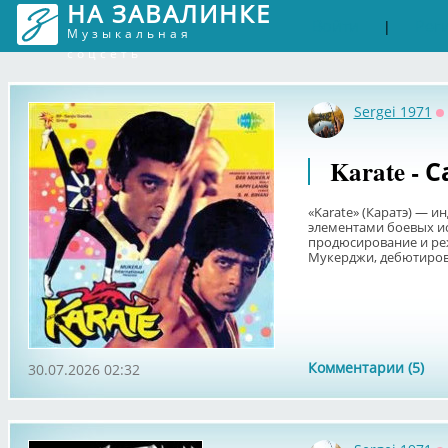
НА ЗАВАЛИНКЕ
Войти
Рег
|
Музыкальная
соцсеть
Sergei 1971
О
Karate - 
«Karate» (Каратэ) — и
элементами боевых иск
продюсирование и ре
Мукерджи, дебютиров
Комментарии (5)
30.07.2026 02:32