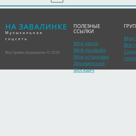
НА ЗАВАЛИНКЕ
ПОЛЕЗНЫЕ
ГРУ
ССЫЛКИ
Музыкальная
Мои 
соцсеть
Моя лента
Все 
Мой профайл
Созд
Все права защищены © 2016
Мои установки
груп
Деревенский
Москвич