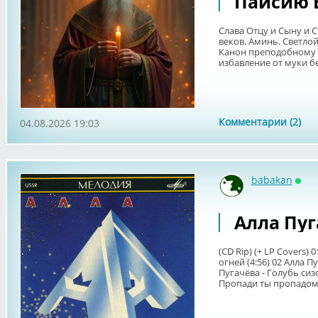
Паисию 
Слава Отцу и Сыну и С
веков. Аминь. Светло
Канон преподобному 
избавление от муки бе
Комментарии (2)
04.08.2026 19:03
babakan
Онл
Алла Пуга
(CD Rip) (+ LP Covers)
огней (4:56) 02 Алла П
Пугачёва - Голубь сиз
Пропади ты пропадом,