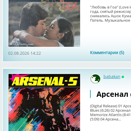
"Любовь в Гоа" (Love 
года, снятый режиссе
снимались Ашок Кума
Патель. Музыкальное 
Комментарии (5)
02.08.2026 14:22
babakan
Онл
Арсенал (1
(Digital Release) 01 А
Blues (6:26) 02 Арсена
Memorize Atlantis (8:41
(5:09) 04 Арсена...