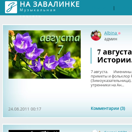
НА ЗАВАЛИНКЕ
Войти
Рег
|
Музыкальная
соцсеть
Albina
Оффла
админ
7 август
Истории
7 августа. Именины.
приметы и фольклор 
(Зимоуказательница),
утренники на Ан...
Комментарии (3)
24.08.2011 00:17