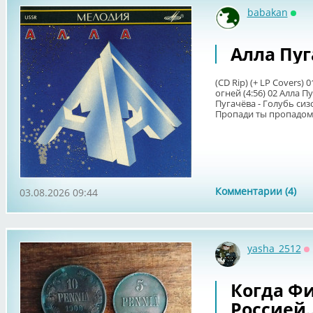
babakan
Онл
Алла Пуга
(CD Rip) (+ LP Covers)
огней (4:56) 02 Алла П
Пугачёва - Голубь сиз
Пропади ты пропадом,
Комментарии (4)
03.08.2026 09:44
yasha_2512
О
Когда Ф
Россией..