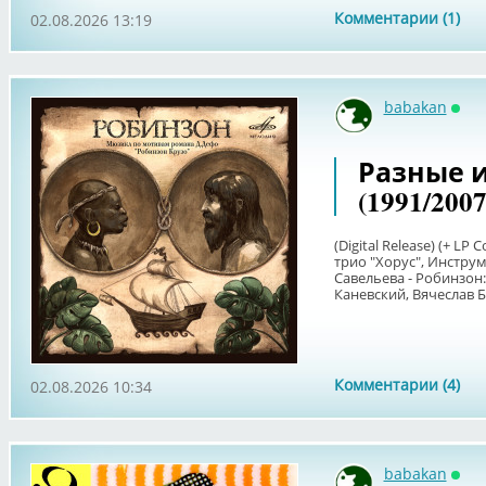
Комментарии (1)
02.08.2026 13:19
babakan
Онл
Разные 
(1991/200
(Digital Release) (+ L
трио "Хорус", Инстру
Савельева - Робинзон: 
Каневский, Вячеслав Бо
Комментарии (4)
02.08.2026 10:34
babakan