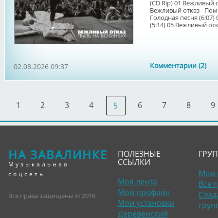
(CD Rip) 01 Вежливый о
Вежливый отказ - Помо
Голодная песня (6:07)
(5:14) 05 Вежливый отка
Комментарии (2)
02.08.2026 09:37
1
2
3
4
6
7
8
9
5
НА ЗАВАЛИНКЕ
ПОЛЕЗНЫЕ
ГРУ
ССЫЛКИ
Музыкальная
Мои 
соцсеть
Моя лента
Все 
Мой профайл
Созд
Все права защищены © 2016
Мои установки
груп
Деревенский