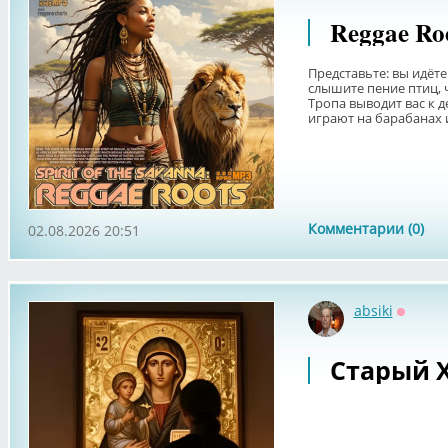
Reggae Roo
Представьте: вы идёте
слышите пение птиц, ч
Тропа выводит вас к д
играют на барабанах и
Комментарии (0)
02.08.2026 20:51
absiki
Оффла
Старый 