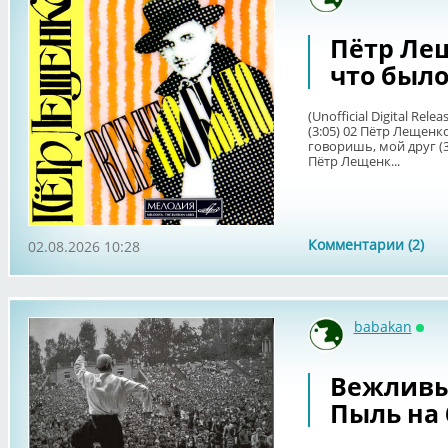
Онл
Пётр Леще
что был
(Unofficial Digital Re
(3:05) 02 Пётр Лещенко
говоришь, мой друг (3:
Пётр Лещенк...
Комментарии (2)
02.08.2026 10:28
babakan
Онл
Вежливый
Пыль на