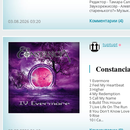
Редактор - Тамара Сал
Звукорежиссёр - Алев
старенького?» Музык..
Комментарии (4)
03.08.2026 03:20
tuptupt
Оффл
Constancia
1 Evermore
2 Feel My Heartbeat
3 Higher
4 My Redemption
5 Call My Name
6 Build This House
7 Live Life On The Run
8 You Don't Know Love
9 Rise
10 I Ca...