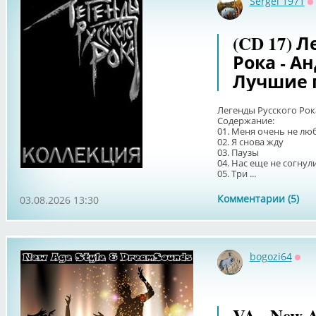
Sergei 1971
О
(CD 17) 
Рока - А
Лучшие п
Легенды Русского Рок
Содержание:
01. Меня очень не люб
02. Я снова жду
03. Паузы
04. Нас еще не согнул
05. Три ...
Комментарии (5)
03.08.2026 13:30
bogozi64
Офф
VA - New A